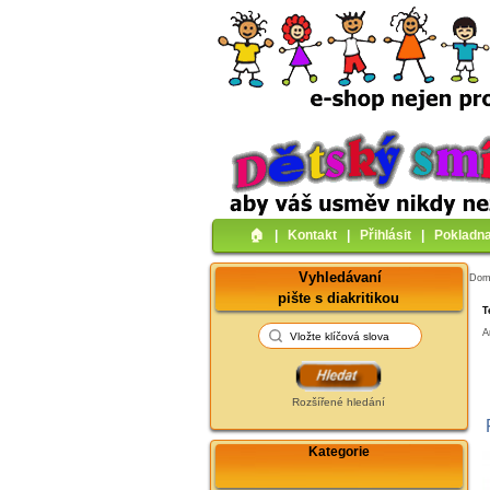
🏠︎
|
Kontakt
|
Přihlásit
|
Pokladn
Vyhledávaní
Do
pište s diakritikou
T
A
Rozšířené hledání
Kategorie