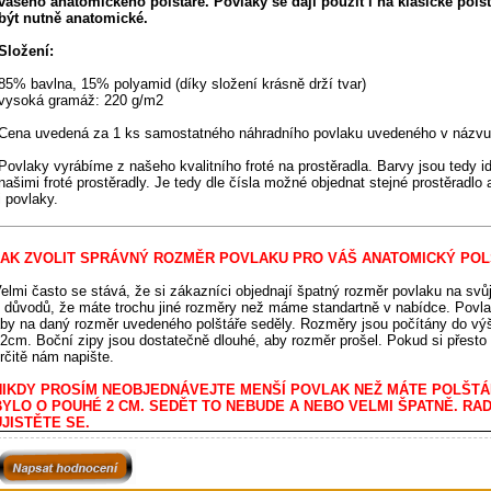
vašeho anatomického polštáře. Povlaky se dají použít i na klasické polš
být nutně anatomické.
Složení:
85% bavlna, 15% polyamid (díky složení krásně drží tvar)
vysoká gramáž: 220 g/m2
Cena uvedená za 1 ks samostatného náhradního povlaku uvedeného v názvu
Povlaky vyrábíme z našeho kvalitního froté na prostěradla. Barvy jsou tedy i
našimi froté prostěradly. Je tedy dle čísla možné objednat stejné prostěradl
i povlaky.
JAK ZVOLIT SPRÁVNÝ ROZMĚR POVLAKU PRO VÁŠ ANATOMICKÝ PO
elmi často se stává, že si zákazníci objednají špatný rozměr povlaku na svůj 
 důvodů, že máte trochu jiné rozměry než máme standartně v nabídce. Povla
by na daný rozměr uvedeného polštáře seděly. Rozměry jsou počítány do výš
2cm. Boční zipy jsou dostatečně dlouhé, aby rozměr prošel. Pokud si přesto n
rčitě nám napište.
NIKDY PROSÍM NEOBJEDNÁVEJTE MENŠÍ POVLAK NEŽ MÁTE POLŠTÁŘ
BYLO O POUHÉ 2 CM. SEDĚT TO NEBUDE A NEBO VELMI ŠPATNĚ. RAD
JISTĚTE SE.