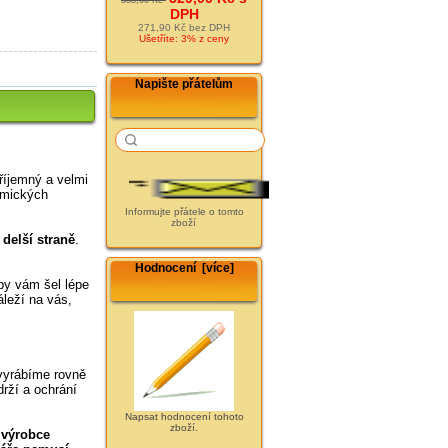
DPH
271,90 Kč bez DPH
Ušetříte: 3% z ceny
Napište přátelům
příjemný a velmi
omických
Informujte přátele o tomto
zboží
delší straně
.
Hodnocení [více]
aby vám šel lépe
áleží na vás,
vyrábíme rovně
drží a ochrání
Napsat hodnocení tohoto
zboží.
o výrobce