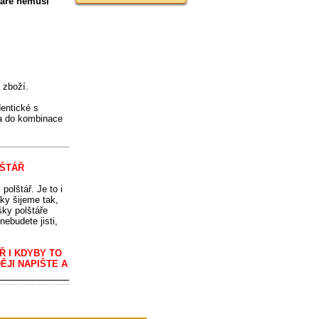
táře nemusí
 zboží.
dentické s
o a do kombinace
LŠTÁŘ
polštář. Je to i
ky šijeme tak,
ky polštáře
ebudete jisti,
 I KDYBY TO
ĚJI NAPIŠTE A