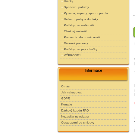
Hračky
Sportovní potřeby
Pyžama, župany, spodní prádlo
Reflexní prvky a doplňky
Potřeby pro malé děti
Obalový materiál
Pomocníci do domácnosti
Dárkové poukazy
Potřeby pro psy a kočky
VÝPRODEJ
Informace
O nás
Jak nakupovat
GDPR
Kontakt
Dárkový kupón FAQ
Nezasílat newslatter
Odstoupení od smlouvy