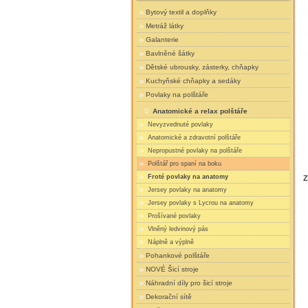
Bytový textil a doplňky
Metráž látky
Galanterie
Bavlněné šátky
Dětské ubrousky, zásterky, chňapky
Kuchyňské chňapky a sedáky
Povlaky na polštáře
Anatomické a relax polštáře
Nevyzvednuté povlaky
Anatomické a zdravotní polštáře
Nepropustné povlaky na polštáře
Polštář pro spaní na boku
Froté povlaky na anatomy
Z
Jersey povlaky na anatomy
Jersey povlaky s Lycrou na anatomy
Prošívané povlaky
Vlněný ledvinový pás
Náplně a výplně
Pohankové polštáře
NOVÉ Šicí stroje
Náhradní díly pro šicí stroje
Dekorační sítě