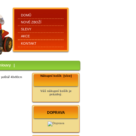
DOMŮ
NOVÉ ZBOŽÍ
SLEVY
AKCE
KONTAKT
mlouvy
|
Nákupní košík [více]
ý polštář 40x60cm
Váš nákupní košík je
prázdný.
DOPRAVA