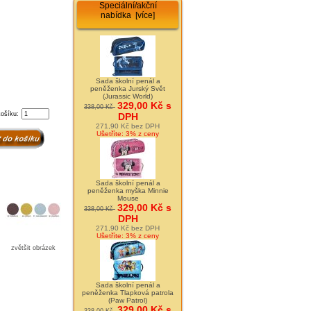
Speciální/akční
nabídka [více]
Sada školní penál a
peněženka Jurský Svět
(Jurassic World)
329,00 Kč s
338,00 Kč
košíku:
DPH
271,90 Kč bez DPH
Ušetříte: 3% z ceny
Sada školní penál a
peněženka myška Minnie
Mouse
329,00 Kč s
338,00 Kč
DPH
271,90 Kč bez DPH
Ušetříte: 3% z ceny
zvětšit obrázek
Sada školní penál a
peněženka Tlapková patrola
(Paw Patrol)
329,00 Kč s
338,00 Kč