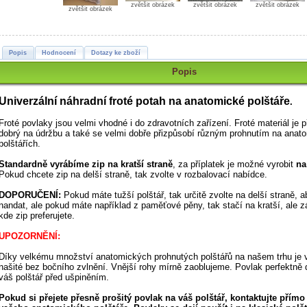
zvětšit obrázek
zvětšit obrázek
zvětšit obrázek
zvětšit obrázek
Popis
Hodnocení
Dotazy ke zboží
Popis
Univerzální náhradní froté potah
na anatomické polštáře
.
Froté povlaky jsou velmi vhodné i do zdravotních zařízení.
Froté materiál je 
dobrý na údržbu a také se velmi dobře přizpůsobí různým prohnutím na anat
polštářích.
Standardně vyrábíme zip na kratší straně
, za příplatek je možné vyrobit
na
Pokud chcete zip na delší straně, tak zvolte v rozbalovací nabídce.
DOPORUČENÍ:
Pokud máte tužší polštář, tak určitě zvolte na delší straně, 
nandat, ale pokud máte například z paměťové pěny, tak stačí na kratší, ale z
kde zip preferujete.
UPOZORNĚNÍ:
Díky velkému množství anatomických prohnutých polštářů na našem trhu je 
našité bez bočního zvlnění. Vnější rohy mírně zaoblujeme. Povlak perfektně 
váš polštář před ušpiněním.
Pokud si přejete přesně prošitý povlak na váš polštář, kontaktujte přím