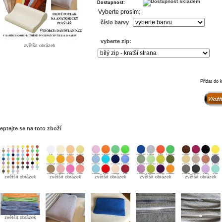
Dostupnost:
Vyberte prosím:
číslo barvy
vyberte zip:
zvětšit obrázek
Přidat do 
eptejte se na toto zboží
zvětšit obrázek
zvětšit obrázek
zvětšit obrázek
zvětšit obrázek
zvětšit obrázek
zvětšit obrázek