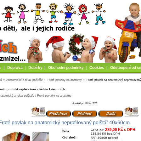
a
|
Doprava
|
Dobírky
|
Obchodní podmínky
|
Cookies
|
Odstoupení od s
mů
::
Anatomické a relax polštáře
::
Froté povlaky na anatomy
:: Froté povlak na anatomický neprofilovan
ento produkt najdete také v těchto kategoriích:
natomické a relax polštáře / Froté povlaky na anatomy
aktuálně prohlížíte: 2/20
Froté povlak na anatomický neprofilovaný polštář 40x60cm
289,00 Kč s DPH
Cena od:
Cena
238,84 Kč bez DPH
Kód zboží:
FAP-40x60-neprof