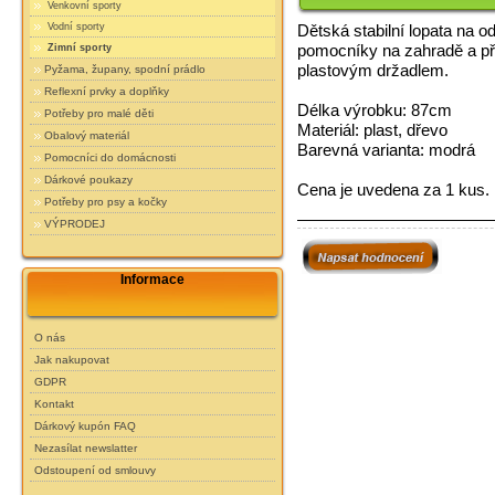
Venkovní sporty
Vodní sporty
Dětská stabilní lopata na 
pomocníky na zahradě a př
Zimní sporty
plastovým držadlem.
Pyžama, župany, spodní prádlo
Reflexní prvky a doplňky
Délka výrobku: 87cm
Potřeby pro malé děti
Materiál: plast, dřevo
Obalový materiál
Barevná varianta: modrá
Pomocníci do domácnosti
Dárkové poukazy
Cena je uvedena za 1 kus.
Potřeby pro psy a kočky
VÝPRODEJ
Informace
O nás
Jak nakupovat
GDPR
Kontakt
Dárkový kupón FAQ
Nezasílat newslatter
Odstoupení od smlouvy