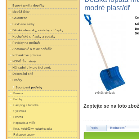
Bytový textil a doplňky
modré plast/dř
Metráž látky
Ce
Galanterie
Kó
Bavlněné šátky
Do
Dětské ubrousky, zásterky, chňapky
Sk
Kuchyňské chňapky a sedáky
Povlaky na polštáře
Anatomické a relax polštáře
Pohankové polštáře
NOVÉ Šicí stroje
Náhradní díly pro šicí stroje
Dekorační sítě
Hračky
Sportovní potřeby
zvětšit obrázek
Bazény
Batohy
Zeptejte se na toto zbož
Camping a turistika
Cyklistika
Fitness
Hopsadla a míče
Popis
Hodnocení
Kola, koloběžky, odstrkovadla
Raketové sporty