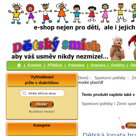
🏠︎
|
Kontakt
|
Přihlásit
|
Pokladna
|
Doprava
|
Dobírky
|
Ob
Vyhledávaní
Domů
::
Sportovní potřeby
::
Zi
modré plast/dř
pište s diakritikou
Tento produkt najdete také v 
Sportovní potřeby / Zimní spor
Rozšířené hledání
Kategorie
Dětská lopata hr