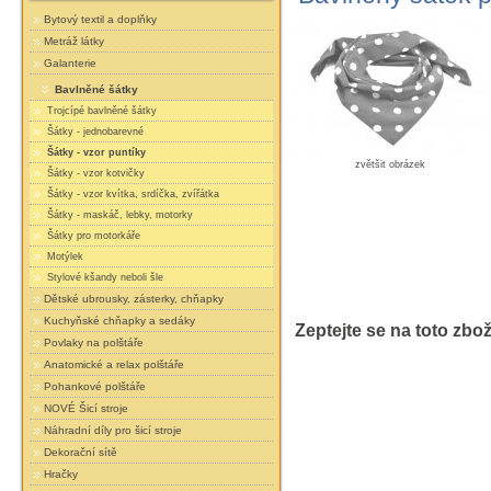
Bytový textil a doplňky
Metráž látky
Galanterie
Bavlněné šátky
Trojcípé bavlněné šátky
Šátky - jednobarevné
Šátky - vzor puntíky
zvětšit obrázek
Šátky - vzor kotvičky
Šátky - vzor kvítka, srdíčka, zvířátka
Šátky - maskáč, lebky, motorky
Šátky pro motorkáře
Motýlek
Stylové kšandy neboli šle
Dětské ubrousky, zásterky, chňapky
Kuchyňské chňapky a sedáky
Zeptejte se na toto zbož
Povlaky na polštáře
Anatomické a relax polštáře
Pohankové polštáře
NOVÉ Šicí stroje
Náhradní díly pro šicí stroje
Dekorační sítě
Hračky