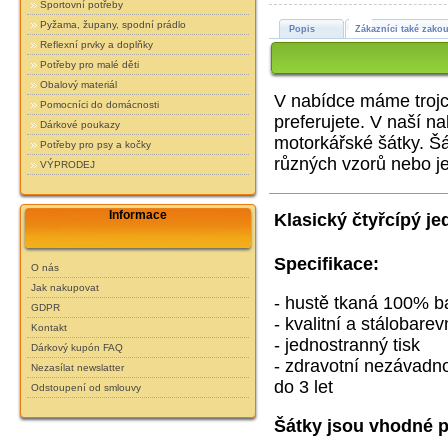
Sportovní potřeby
Pyžama, župany, spodní prádlo
Popis
Zákazníci také zakou
Reflexní prvky a doplňky
Potřeby pro malé děti
Obalový materiál
V nabídce máme trojcí
Pomocníci do domácnosti
preferujete. V naší n
Dárkové poukazy
motorkářské šátky.
Šá
Potřeby pro psy a kočky
různých vzorů nebo j
VÝPRODEJ
Informace
Klasický čtyřcípý je
Specifikace:
O nás
Jak nakupovat
- hustě tkaná 100% ba
GDPR
- kvalitní a stálobarev
Kontakt
- jednostranný tisk
Dárkový kupón FAQ
- zdravotní nezávadnos
Nezasílat newslatter
do 3 let
Odstoupení od smlouvy
Šátky jsou vhodné p