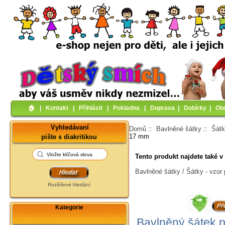
🏠︎
|
Kontakt
|
Přihlásit
|
Pokladna
|
Doprava
|
Dobírky
|
Ob
Vyhledávaní
Domů
::
Bavlněné šátky
::
Šátk
17 mm
pište s diakritikou
Tento produkt najdete také v 
Bavlněné šátky / Šátky - vzor 
Rozšířené hledání
Kategorie
Bavlněný šátek p