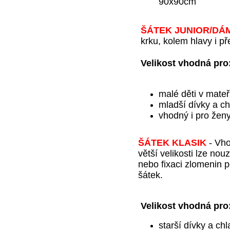
90x90cm
ŠÁTEK JUNIOR
/DÁ
krku, kolem hlavy i př
Velikost vhodná pro
malé děti v mate
mladší dívky a ch
vhodný i pro ženy
ŠÁTEK KLASIK
-
Vho
větší velikosti lze nou
nebo fixaci zlomenin p
šátek.
Velikost vhodná
pro
starší dívky a ch