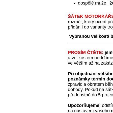
dospělé muže i ž
ŠÁTEK MOTORKÁŘ
rozměr, který ocení p
přidán i do varianty tro
Vybranou velikost/ b
PROSÍM ČTĚTE:
jsm
a velikostem nedržíme
ve větším až na zakázk
Při objednání většíh
poznámky termín do
zpravidla obratem běh
dohody. Pokud na šátky
přednostně do 5 praco
Upozorňujeme
:
odstí
na nastavení vašeho m