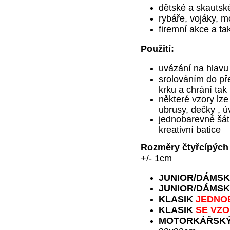
dětské a skautsk
rybáře, vojáky,
mo
firemní akce a ta
Použití:
uvázání na hlavu
srolováním do př
krku a chrání ta
některé vzory lze
ubrusy, dečky , ú
jednobarevné šátk
kreativní batice
Rozměry čtyřcípých 
+/- 1cm
JUNIOR
/DÁMSK
JUNIOR
/DÁMSK
KLASIK
JEDNO
KLASIK
SE VZ
MOTORKÁŘSK