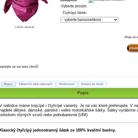
Dostupnost:
Vyberte prosím:
Čtyřcípý šátek:
zvětšit obrázek
Přidat do 
eptejte se na toto zboží
Popis
Zákazníci také zakoupili
Hodnocení
Dotazy ke zboží
Popis
V nabídce máme trojcípé i čtyřcípé varianty. Je na vás které preferujete. V n
najdete dětské, dámské, pánské i velké motorkářské šátky.
Šátky vyrábíme 
potiskem různých vzorů nebo jednobarevné (UNI).
Klasický čtyřcípý jednostranný šátek ze 100% kvalitní bavlny.