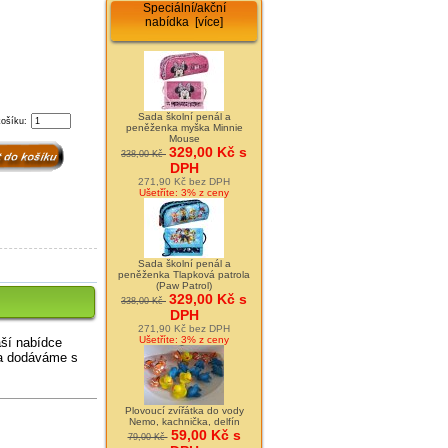
Speciální/akční
nabídka [více]
Sada školní penál a
košíku:
peněženka myška Minnie
Mouse
329,00 Kč s
338,00 Kč
DPH
271,90 Kč bez DPH
Ušetříte: 3% z ceny
Sada školní penál a
peněženka Tlapková patrola
(Paw Patrol)
329,00 Kč s
338,00 Kč
DPH
271,90 Kč bez DPH
Ušetříte: 3% z ceny
aší nabídce
a dodáváme s
Plovoucí zvířátka do vody
Nemo, kachnička, delfín
59,00 Kč s
79,00 Kč