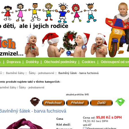
a
|
Doprava
|
Dobírky
|
Obchodní podmínky
|
Cookies
|
Odstoupení od s
mů
::
Bavlněné šátky
::
Šátky - jednobarevné
:: Bavlněný šátek - barva fuchsiová
ento produkt najdete také v těchto kategoriích:
avlněné šátky / Šátky - jednobarevné
aktuálně prohlížíte: 9/45
Bavlněný šátek - barva fuchsiová
95,00 Kč s DPH
Cena od:
Cena
78,51 Kč bez DPH
Kód zboží:
uni-47