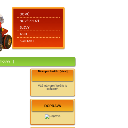
DOMŮ
NOVÉ ZBOŽÍ
SLEVY
AKCE
KONTAKT
mlouvy
|
Nákupní košík [více]
Váš nákupní košík je
prázdný.
DOPRAVA