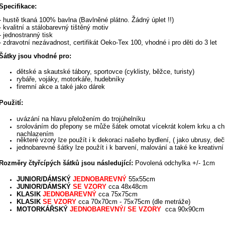
Specifikace:
- hustě tkaná 100% bavlna (Bavlněné plátno. Žádný úplet !!)
- kvalitní a stálobarevný tištěný motiv
- jednostranný tisk
- zdravotní nezávadnost, certifikát Oeko-Tex 100, vhodné i pro děti do 3 let
Šátky jsou vhodné pro:
dětské a skautské tábory,
sportovce (cyklisty, běžce, turisty)
rybáře, vojáky,
motorkáře,
hudebníky
firemní akce a také jako dárek
Použití:
uvázání na hlavu přeložením do trojúhelníku
srolováním do přepony se může šátek omotat vícekrát kolem krku a chr
nachlazením
některé vzory lze použít i k dekoraci našeho bydlení, ( jako ubrusy, de
jednobarevné šátky lze použít i k barvení, malování a také ke kreativní
Rozměry čtyřcípých šátků jsou následující:
Povolená odchylka +/- 1cm
JUNIOR
/DÁMSKÝ
JEDNOBAREVNÝ
55x55cm
JUNIOR
/DÁMSKÝ
SE VZORY
cca
48x48cm
KLASIK
JEDNOBAREVNÝ
cca
75x75cm
KLASIK
SE VZORY
cca
70x70cm
-
75x75cm (dle metráže)
MOTORKÁŘSKÝ
JEDNOBAREVNÝ/
SE VZORY
cca 90x90cm