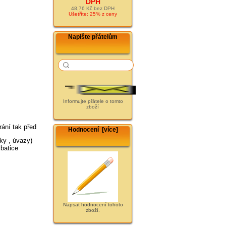
DPH
48,76 Kč bez DPH
Ušetříte: 25% z ceny
Napište přátelům
Informujte přátele o tomto
zboží
ání tak před
Hodnocení [více]
čky , úvazy)
 batice
Napsat hodnocení tohoto
zboží.