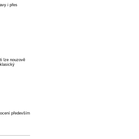
avy i přes
ti lze nouzově
klasický
ý ocení především