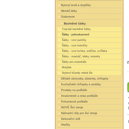
Bytový textil a doplňky
Metráž látky
Galanterie
Bavlněné šátky
Trojcípé bavlněné šátky
Šátky - jednobarevné
Šátky - vzor puntíky
Šátky - vzor kotvičky
Šátky - vzor kvítka, srdíčka, zvířátka
Šátky - maskáč, lebky, motorky
Šátky pro motorkáře
Z
Motýlek
Stylové kšandy neboli šle
Dětské ubrousky, zásterky, chňapky
Kuchyňské chňapky a sedáky
Povlaky na polštáře
Anatomické a relax polštáře
Pohankové polštáře
NOVÉ Šicí stroje
Náhradní díly pro šicí stroje
Dekorační sítě
Hračky