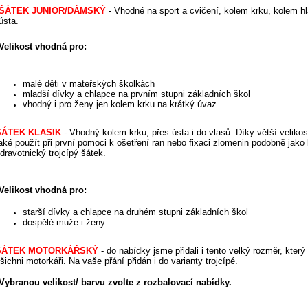
ŠÁTEK JUNIOR
/DÁMSKÝ
-
Vhodné na sport a cvičení, kolem krku, kolem hl
ústa.
Velikost vhodná pro:
malé děti v mateřských školkách
mladší dívky a chlapce na prvním stupni základních škol
vhodný i pro ženy jen kolem krku na krátký úvaz
ŠÁTEK KLASIK
-
Vhodný kolem krku, přes ústa i do vlasů. Díky větší velikos
aké použít při první pomoci k ošetření ran nebo fixaci zlomenin podobně jako 
dravotnický trojcípý šátek.
Velikost vhodná
pro:
starší dívky a chlapce na druhém stupni základních škol
dospělé muže i ženy
ŠÁTEK MOTORKÁŘSKÝ
- do nabídky jsme přidali i tento velký rozměr, kter
šichni motorkáři.
Na vaše přání přidán i do varianty trojcípé.
Vybranou velikost/ barvu zvolte z rozbalovací nabídky.