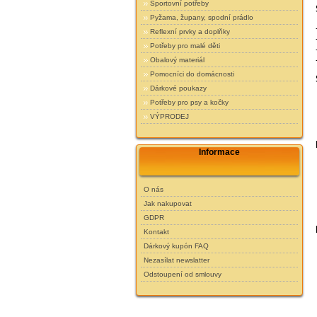
Sportovní potřeby
Pyžama, župany, spodní prádlo
Reflexní prvky a doplňky
Potřeby pro malé děti
Obalový materiál
Pomocníci do domácnosti
Dárkové poukazy
Potřeby pro psy a kočky
VÝPRODEJ
Informace
O nás
Jak nakupovat
GDPR
Kontakt
Dárkový kupón FAQ
Nezasílat newslatter
Odstoupení od smlouvy