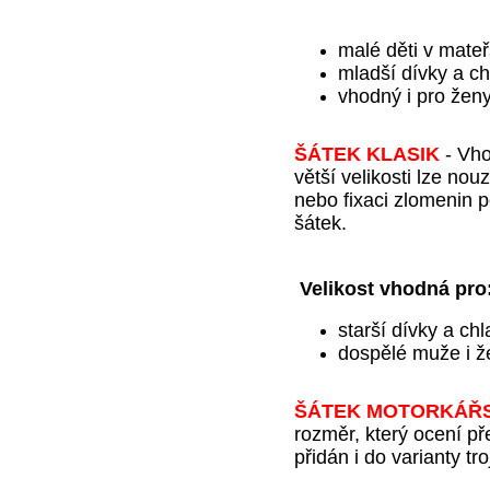
malé děti v mate
mladší dívky a ch
vhodný i pro ženy
ŠÁTEK KLASIK
-
Vho
větší velikosti lze nou
nebo fixaci zlomenin p
šátek.
Velikost vhodná
pro
starší dívky a ch
dospělé muže i ž
ŠÁTEK MOTORKÁŘ
rozměr, který ocení p
přidán i do varianty tro