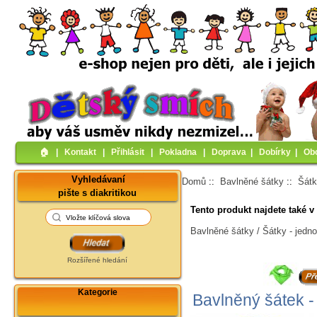
🏠︎
|
Kontakt
|
Přihlásit
|
Pokladna
|
Doprava
|
Dobírky
|
Ob
Vyhledávaní
Domů
::
Bavlněné šátky
::
Šátk
pište s diakritikou
Tento produkt najdete také v 
Bavlněné šátky / Šátky - jedn
Rozšířené hledání
Kategorie
Bavlněný šátek -