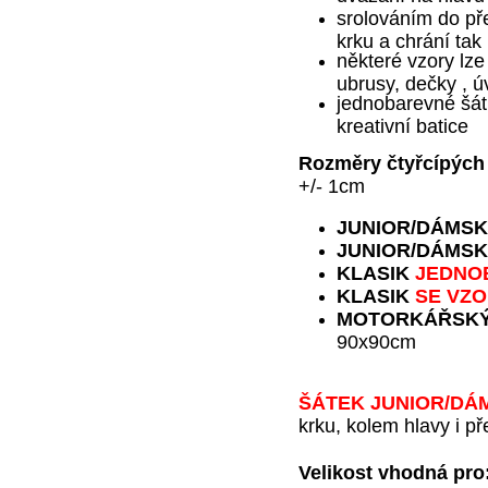
srolováním do př
krku a chrání ta
některé vzory lze
ubrusy, dečky , ú
jednobarevné šátk
kreativní batice
Rozměry čtyřcípých 
+/- 1cm
JUNIOR
/DÁMSK
JUNIOR
/DÁMSK
KLASIK
JEDNO
KLASIK
SE VZ
MOTORKÁŘSK
90x90cm
ŠÁTEK JUNIOR
/DÁ
krku, kolem hlavy i př
Velikost vhodná pro