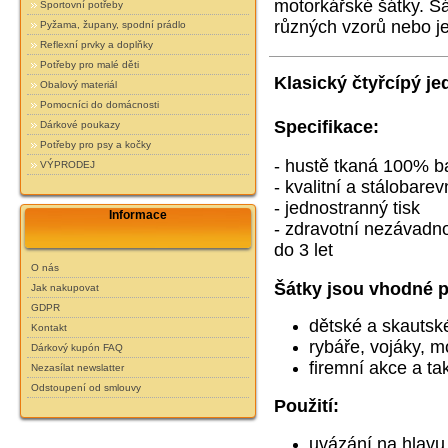
motorkářské šátky.
Šá
Sportovní potřeby
různých vzorů nebo j
Pyžama, župany, spodní prádlo
Reflexní prvky a doplňky
Potřeby pro malé děti
Klasický čtyřcípý je
Obalový materiál
Pomocníci do domácnosti
Specifikace:
Dárkové poukazy
Potřeby pro psy a kočky
- hustě tkaná 100% ba
VÝPRODEJ
- kvalitní a stálobarev
- jednostranný tisk
Informace
- zdravotní nezávadnos
do 3 let
O nás
Šátky jsou vhodné p
Jak nakupovat
GDPR
dětské a skautsk
Kontakt
rybáře, vojáky,
mo
Dárkový kupón FAQ
firemní akce a ta
Nezasílat newslatter
Odstoupení od smlouvy
Použití:
uvázání na hlavu