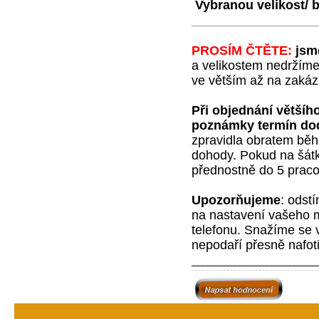
Vybranou velikost/ b
PROSÍM ČTĚTE:
jsm
a velikostem nedržíme
ve větším až na zakázk
Při objednání většíh
poznámky termín do
zpravidla obratem běh
dohody. Pokud na šátky
přednostně do 5 praco
Upozorňujeme
:
odstí
na nastavení vašeho m
telefonu. Snažíme se v
nepodaří přesně nafot