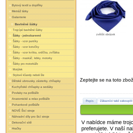
Bytový textil a doplňky
Metráž látky
Galanterie
Bavlněné šátky
Trojcípé bavlněné šátky
zvětšit obrázek
Šátky - jednobarevné
Šátky - vzor puntíky
Šátky - vzor kotvičky
Šátky - vzor kvítka, srdíčka, zvířátka
Šátky - maskáč, lebky, motorky
Šátky pro motorkáře
Motýlek
Stylové kšandy neboli šle
Zeptejte se na toto zbož
Dětské ubrousky, zásterky, chňapky
Kuchyňské chňapky a sedáky
Povlaky na polštáře
Anatomické a relax polštáře
Popis
Zákazníci také zakoupili
Pohankové polštáře
NOVÉ Šicí stroje
Náhradní díly pro šicí stroje
V nabídce máme trojcí
Dekorační sítě
preferujete. V naší n
Hračky