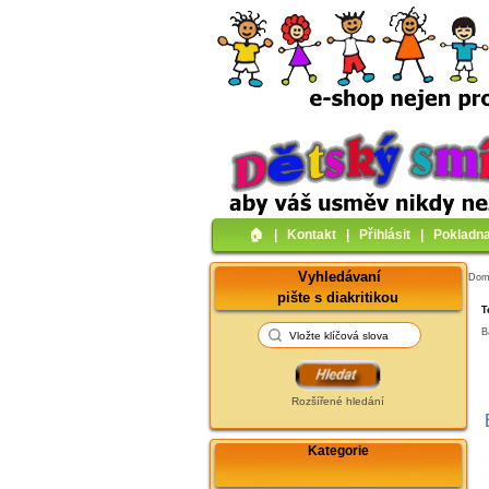
🏠︎
|
Kontakt
|
Přihlásit
|
Pokladn
Vyhledávaní
Do
pište s diakritikou
T
B
Rozšířené hledání
Kategorie