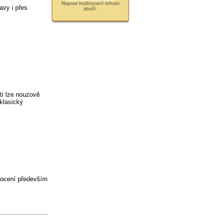
Napsat hodnocení tohoto
avy i přes
zboží.
ti lze nouzově
klasický
ý ocení především