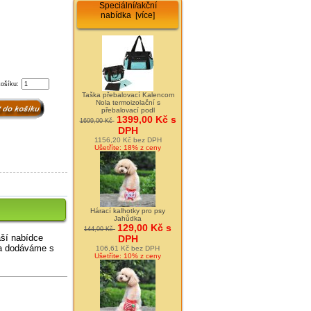
Speciální/akční
nabídka [více]
košíku:
Taška přebalovací Kalencom
Nola termoizolační s
přebalovací podl
1399,00 Kč s
1699,00 Kč
DPH
1156,20 Kč bez DPH
Ušetříte: 18% z ceny
Hárací kalhotky pro psy
Jahůdka
129,00 Kč s
144,00 Kč
aší nabídce
DPH
a dodáváme s
106,61 Kč bez DPH
Ušetříte: 10% z ceny