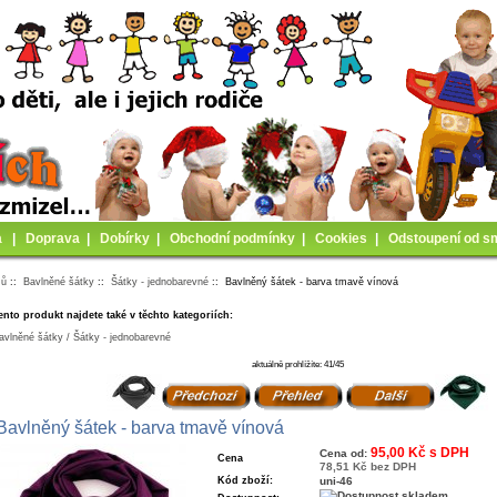
a
|
Doprava
|
Dobírky
|
Obchodní podmínky
|
Cookies
|
Odstoupení od s
mů
::
Bavlněné šátky
::
Šátky - jednobarevné
:: Bavlněný šátek - barva tmavě vínová
ento produkt najdete také v těchto kategoriích:
avlněné šátky / Šátky - jednobarevné
aktuálně prohlížíte: 41/45
Bavlněný šátek - barva tmavě vínová
95,00 Kč s DPH
Cena od:
Cena
78,51 Kč bez DPH
Kód zboží:
uni-46