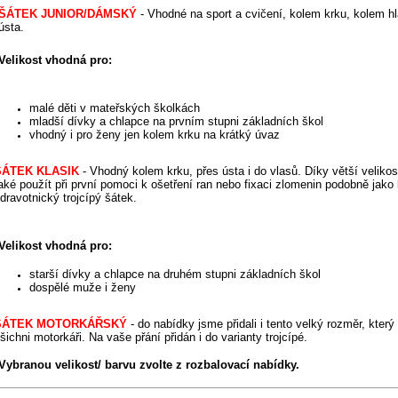
ŠÁTEK JUNIOR
/DÁMSKÝ
-
Vhodné na sport a cvičení, kolem krku, kolem hl
ústa.
Velikost vhodná pro:
malé děti v mateřských školkách
mladší dívky a chlapce na prvním stupni základních škol
vhodný i pro ženy jen kolem krku na krátký úvaz
ŠÁTEK KLASIK
-
Vhodný kolem krku, přes ústa i do vlasů. Díky větší velikos
aké použít při první pomoci k ošetření ran nebo fixaci zlomenin podobně jako 
dravotnický trojcípý šátek.
Velikost vhodná
pro:
starší dívky a chlapce na druhém stupni základních škol
dospělé muže i ženy
ŠÁTEK MOTORKÁŘSKÝ
- do nabídky jsme přidali i tento velký rozměr, kter
šichni motorkáři.
Na vaše přání přidán i do varianty trojcípé.
Vybranou velikost/ barvu zvolte z rozbalovací nabídky.