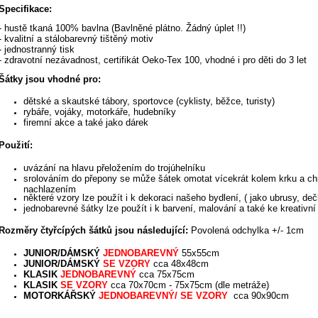
Specifikace:
- hustě tkaná 100% bavlna (Bavlněné plátno. Žádný úplet !!)
- kvalitní a stálobarevný tištěný motiv
- jednostranný tisk
- zdravotní nezávadnost, certifikát Oeko-Tex 100, vhodné i pro děti do 3 let
Šátky jsou vhodné pro:
dětské a skautské tábory,
sportovce (cyklisty, běžce, turisty)
rybáře, vojáky,
motorkáře,
hudebníky
firemní akce a také jako dárek
Použití:
uvázání na hlavu přeložením do trojúhelníku
srolováním do přepony se může šátek omotat vícekrát kolem krku a chr
nachlazením
některé vzory lze použít i k dekoraci našeho bydlení, ( jako ubrusy, de
jednobarevné šátky lze použít i k barvení, malování a také ke kreativní
Rozměry čtyřcípých šátků jsou následující:
Povolená odchylka +/- 1cm
JUNIOR
/DÁMSKÝ
JEDNOBAREVNÝ
55x55cm
JUNIOR
/DÁMSKÝ
SE VZORY
cca
48x48cm
KLASIK
JEDNOBAREVNÝ
cca
75x75cm
KLASIK
SE VZORY
cca
70x70cm
-
75x75cm (dle metráže)
MOTORKÁŘSKÝ
JEDNOBAREVNÝ/
SE VZORY
cca 90x90cm