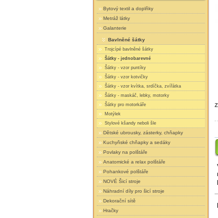
Bytový textil a doplňky
Metráž látky
Galanterie
Bavlněné šátky
Trojcípé bavlněné šátky
Šátky - jednobarevné
Šátky - vzor puntíky
Šátky - vzor kotvičky
Šátky - vzor kvítka, srdíčka, zvířátka
Šátky - maskáč, lebky, motorky
Šátky pro motorkáře
Z
Motýlek
Stylové kšandy neboli šle
Dětské ubrousky, zásterky, chňapky
Kuchyňské chňapky a sedáky
Povlaky na polštáře
Anatomické a relax polštáře
Pohankové polštáře
NOVÉ Šicí stroje
Náhradní díly pro šicí stroje
Dekorační sítě
Hračky