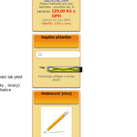
Hárací kalhotky pro psy
Jahůdka - proužek vel. S
129,00 Kč s
149,00 Kč
DPH
106,61 Kč bez DPH
Ušetříte: 13% z ceny
Napište přátelům
ání tak před
Informujte přátele o tomto
zboží
čky , úvazy)
 batice
Hodnocení [více]