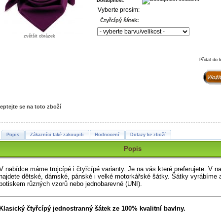
Dostupnost:
Vyberte prosím:
Čtyřcípý šátek:
zvětšit obrázek
Přidat do 
eptejte se na toto zboží
Popis
Zákazníci také zakoupili
Hodnocení
Dotazy ke zboží
Popis
V nabídce máme trojcípé i čtyřcípé varianty. Je na vás které preferujete. V n
najdete dětské, dámské, pánské i velké motorkářské šátky.
Šátky vyrábíme 
potiskem různých vzorů nebo jednobarevné (UNI).
Klasický čtyřcípý jednostranný šátek ze 100% kvalitní bavlny.