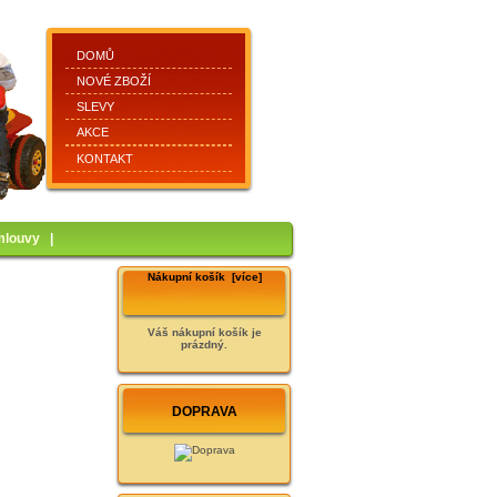
DOMŮ
NOVÉ ZBOŽÍ
SLEVY
AKCE
KONTAKT
mlouvy
|
Nákupní košík [více]
Váš nákupní košík je
prázdný.
DOPRAVA