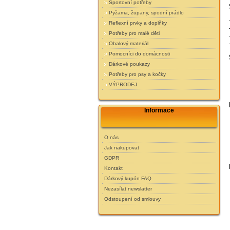
Sportovní potřeby
Pyžama, župany, spodní prádlo
Reflexní prvky a doplňky
Potřeby pro malé děti
Obalový materiál
Pomocníci do domácnosti
Dárkové poukazy
Potřeby pro psy a kočky
VÝPRODEJ
Informace
O nás
Jak nakupovat
GDPR
Kontakt
Dárkový kupón FAQ
Nezasílat newslatter
Odstoupení od smlouvy