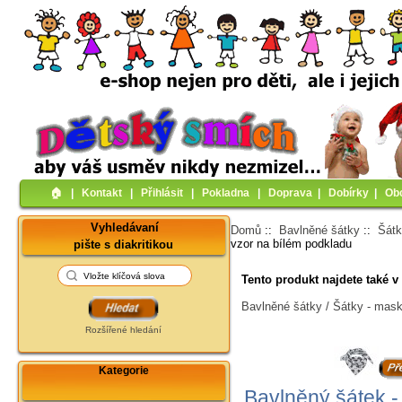
🏠︎
|
Kontakt
|
Přihlásit
|
Pokladna
|
Doprava
|
Dobírky
|
Ob
Vyhledávaní
Domů
::
Bavlněné šátky
::
Šátk
vzor na bílém podkladu
pište s diakritikou
Tento produkt najdete také v 
Bavlněné šátky / Šátky - mask
Rozšířené hledání
Kategorie
Bavlněný šátek 