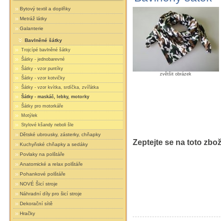
Bytový textil a doplňky
Metráž látky
Galanterie
Bavlněné šátky
Trojcípé bavlněné šátky
Šátky - jednobarevné
Šátky - vzor puntíky
zvětšit obrázek
Šátky - vzor kotvičky
Šátky - vzor kvítka, srdíčka, zvířátka
Šátky - maskáč, lebky, motorky
Šátky pro motorkáře
Motýlek
Stylové kšandy neboli šle
Dětské ubrousky, zásterky, chňapky
Zeptejte se na toto zbož
Kuchyňské chňapky a sedáky
Povlaky na polštáře
Anatomické a relax polštáře
Pohankové polštáře
NOVÉ Šicí stroje
Náhradní díly pro šicí stroje
Dekorační sítě
Hračky