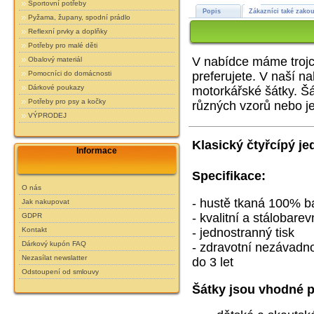
Sportovní potřeby
Popis
Zákazníci také zakou
Pyžama, župany, spodní prádlo
Reflexní prvky a doplňky
Potřeby pro malé děti
V nabídce máme trojcí
Obalový materiál
preferujete. V naší n
Pomocníci do domácnosti
Dárkové poukazy
motorkářské šátky.
Šá
Potřeby pro psy a kočky
různých vzorů nebo j
VÝPRODEJ
Klasický čtyřcípý je
Informace
Specifikace:
O nás
- hustě tkaná 100% ba
Jak nakupovat
- kvalitní a stálobarev
GDPR
- jednostranný tisk
Kontakt
Dárkový kupón FAQ
- zdravotní nezávadnos
Nezasílat newslatter
do 3 let
Odstoupení od smlouvy
Šátky jsou vhodné p