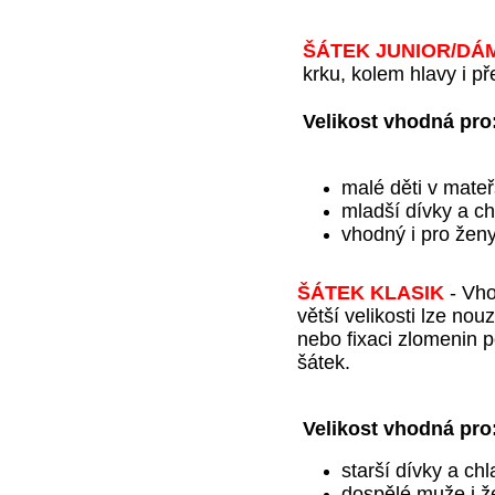
ŠÁTEK JUNIOR
/DÁ
krku, kolem hlavy i př
Velikost vhodná pro
malé děti v mate
mladší dívky a ch
vhodný i pro ženy
ŠÁTEK KLASIK
-
Vho
větší velikosti lze nou
nebo fixaci zlomenin p
šátek.
Velikost vhodná
pro
starší dívky a ch
dospělé muže i ž