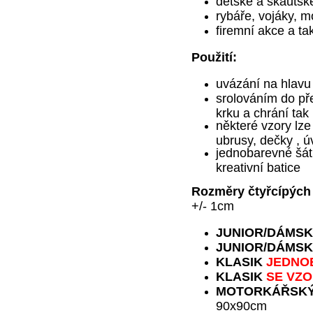
dětské a skautsk
rybáře, vojáky,
mo
firemní akce a ta
Použití:
uvázání na hlavu
srolováním do př
krku a chrání ta
některé vzory lze
ubrusy, dečky , ú
jednobarevné šátk
kreativní batice
Rozměry čtyřcípých 
+/- 1cm
JUNIOR
/DÁMSK
JUNIOR
/DÁMSK
KLASIK
JEDNO
KLASIK
SE VZ
MOTORKÁŘSK
90x90cm