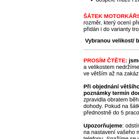
ŠÁTEK MOTORKÁŘ
rozměr, který ocení p
přidán i do varianty tro
Vybranou velikost/ b
PROSÍM ČTĚTE:
jsm
a velikostem nedržíme
ve větším až na zakázk
Při objednání většíh
poznámky termín do
zpravidla obratem běh
dohody. Pokud na šátky
přednostně do 5 praco
Upozorňujeme
:
odstí
na nastavení vašeho m
telefonu. Snažíme se v