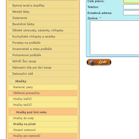
Celé jméno:
Bytový textil a doplňky
Telefon:
Metráž látky
Emailová adresa:
Galanterie
Zpráva:
*
Bavlněné šátky
Dětské ubrousky, zásterky, chňapky
Kuchyňské chňapky a sedáky
Povlaky na polštáře
Anatomické a relax polštáře
Pohankové polštáře
NOVÉ Šicí stroje
Náhradní díly pro šicí stroje
Dekorační sítě
Hračky
Karneval, party
Oblíbené postavičky
Hračky holčičí
Hračky klučičí
Hračky pod širé nebe
Hračky do vody
Hračky na písek
Ostatní venkovní
Hračky pro nejmenší