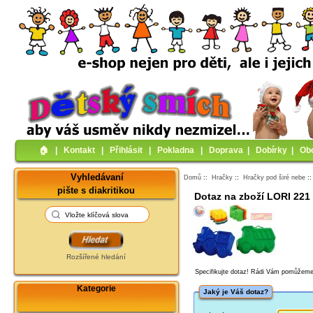
🏠︎
|
Kontakt
|
Přihlásit
|
Pokladna
|
Doprava
|
Dobírky
|
Ob
Vyhledávaní
Domů
::
Hračky
::
Hračky pod širé nebe
:
pište s diakritikou
Dotaz na zboží LORI 221
Rozšířené hledání
Specifikujte dotaz! Rádi Vám pomůžeme
Kategorie
Jaký je Váš dotaz?