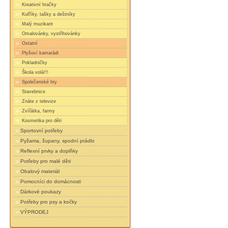
Kreativní hračky
Kufříky, tašky a deštníky
Malý muzikant
Omalovánky, vystřihovánky
Ostatní
Plyšoví kamarádi
Pokladničky
Škola volá!!!
Společenské hry
Stavebnice
Znáte z televize
Zvířátka, farmy
Kosmetika pro děti
Sportovní potřeby
Pyžama, župany, spodní prádlo
Reflexní prvky a doplňky
Potřeby pro malé děti
Obalový materiál
Pomocníci do domácnosti
Dárkové poukazy
Potřeby pro psy a kočky
VÝPRODEJ