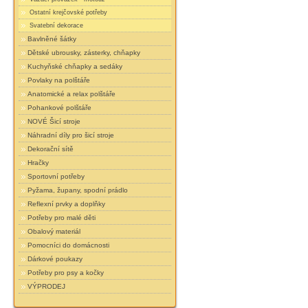
Ostatní krejčovské potřeby
Svatební dekorace
Bavlněné šátky
Dětské ubrousky, zásterky, chňapky
Kuchyňské chňapky a sedáky
Povlaky na polštáře
Anatomické a relax polštáře
Pohankové polštáře
NOVÉ Šicí stroje
Náhradní díly pro šicí stroje
Dekorační sítě
Hračky
Sportovní potřeby
Pyžama, župany, spodní prádlo
Reflexní prvky a doplňky
Potřeby pro malé děti
Obalový materiál
Pomocníci do domácnosti
Dárkové poukazy
Potřeby pro psy a kočky
VÝPRODEJ