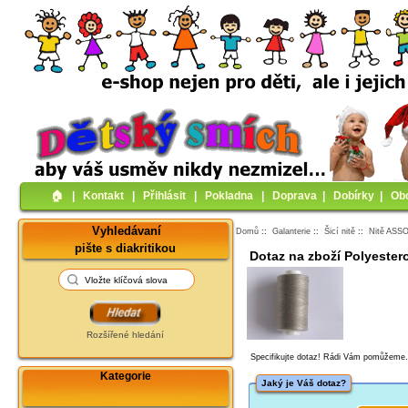
🏠︎
|
Kontakt
|
Přihlásit
|
Pokladna
|
Doprava
|
Dobírky
|
Ob
Vyhledávaní
Domů
::
Galanterie
::
Šicí nitě
::
Nitě ASS
pište s diakritikou
Dotaz na zboží Polyester
Rozšířené hledání
Specifikujte dotaz! Rádi Vám pomůžeme
Kategorie
Jaký je Váš dotaz?