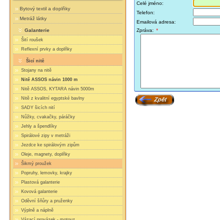
Celé jméno:
Bytový textil a doplňky
Telefon:
Metráž látky
Emailová adresa:
Galanterie
Zpráva:
*
Šití roušek
Reflexní prvky a doplňky
Šicí nitě
Stojany na nitě
Nitě ASSOS návin 1000 m
Nitě ASSOS, KYTARA návin 5000m
Nitě z kvalitní egyptské bavlny
SADY šicích nití
Nůžky, cvakačky, páráčky
Jehly a špendlíky
Spirálové zipy v metráži
Jezdce ke spirálovým zipům
Oleje, magnety, doplňky
Šikmý proužek
Popruhy, lemovky, krajky
Plastová galanterie
Kovová galanterie
Oděvní šňůry a pruženky
Výplně a náplně
Vázací provázek - motouz