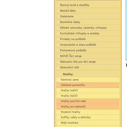
Bytový textil a doplňky
Metráž látky
Galanterie
Bavlněné šátky
Dětské ubrousky, zásterky, chňapky
Kuchyňské chňapky a sedáky
Povlaky na polštáře
Anatomické a relax polštáře
Pohankové polštáře
NOVÉ Šicí stroje
Náhradní díly pro šicí stroje
Dekorační sítě
Hračky
Karneval, party
Oblíbené postavičky
Hračky holčičí
Hračky klučičí
Hračky pod širé nebe
Hračky pro nejmenší
Kreativní hračky
Kufříky, tašky a deštníky
Malý muzikant