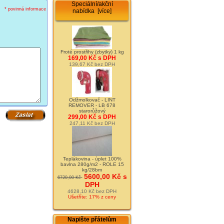
Speciální/akční
* povinná informace
nabídka [více]
Froté prostřihy (zbytky) 1 kg
169,00 Kč s DPH
139,67 Kč bez DPH
Odžmolkovač - LINT
REMOVER - LB 678
starorůžový
299,00 Kč s DPH
247,11 Kč bez DPH
Teplákovina - úplet 100%
bavlna 280g/m2 - ROLE 15
kg/28bm
5600,00 Kč s
6720,00 Kč
DPH
4628,10 Kč bez DPH
Ušetříte: 17% z ceny
Napište přátelům