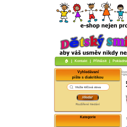
🏠︎
|
Kontakt
|
Přihlásit
|
Pokladn
Vyhledávaní
Do
*SP
pište s diakritikou
Rozšířené hledání
Kategorie