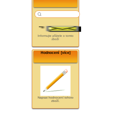
Informujte přátele o tomto
zboží
Hodnocení [více]
Napsat hodnocení tohoto
zboží.