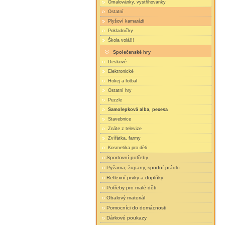
Omalovánky, vystřihovánky
Ostatní
Plyšoví kamarádi
Pokladničky
Škola volá!!!
Společenské hry
Deskové
Elektronické
Hokej a fotbal
Ostatní hry
Puzzle
Samolepková alba, pexesa
Stavebnice
Znáte z televize
Zvířátka, farmy
Kosmetika pro děti
Sportovní potřeby
Pyžama, župany, spodní prádlo
Reflexní prvky a doplňky
Potřeby pro malé děti
Obalový materiál
Pomocníci do domácnosti
Dárkové poukazy