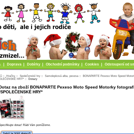
a
|
Doprava
|
Dobírky
|
Obchodní podmínky
|
Cookies
|
Odstoupení od s
mů
::
Hračky
::
Společenské hry
::
Samolepková alba, pexesa
::
BONAPARTE Pexeso Moto Speed Motorky
OLEČENSKÉ HRY*
:: Dotazy
Dotaz na zboží BONAPARTE Pexeso Moto Speed Motorky fotograf
*SPOLEČENSKÉ HRY*
Specifikujte dotaz! Rádi Vám pomůžeme.
Jaký je Váš dotaz?