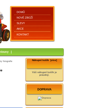
DOMŮ
NOVÉ ZBOŽÍ
SLEVY
AKCE
KONTAKT
mlouvy
|
Nákupní košík [více]
 fotografie
ie
Váš nákupní košík je
prázdný.
DOPRAVA