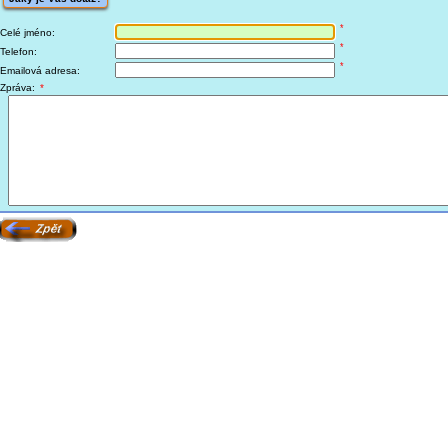
*
Celé jméno:
*
Telefon:
*
Emailová adresa:
Zpráva:
*