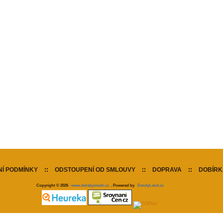
Í PODMÍNKY
::
ODSTOUPENÍ OD SMLOUVY
::
DOPRAVA
::
DOBÍRK
Copyright © 2026
www.detskysmich.cz
. Powered by
DandyLand.cz