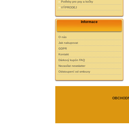
Potřeby pro psy a kočky
VÝPRODEJ
Informace
O nás
Jak nakupovat
GDPR
Kontakt
Dárkový kupón FAQ
Nezasílat newslatter
Odstoupení od smlouvy
OBCHODN