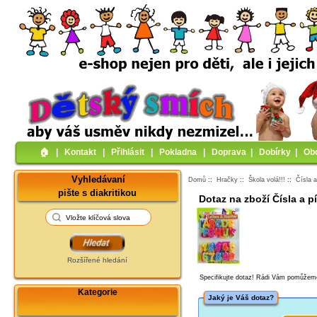
🏠︎
|
Kontakt
|
Přihlásit
|
Pokladna
|
Doprava
|
Dobírky
|
Ob
Vyhledávaní
Domů
::
Hračky
::
Škola volá!!!
::
Čísla 
pište s diakritikou
Dotaz na zboží Čísla a 
Rozšířené hledání
Specifikujte dotaz! Rádi Vám pomůžem
Kategorie
Jaký je Váš dotaz?