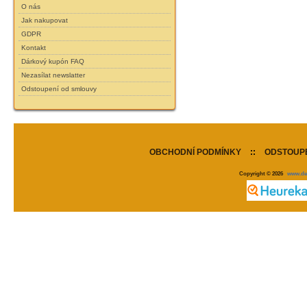
O nás
Jak nakupovat
GDPR
Kontakt
Dárkový kupón FAQ
Nezasílat newslatter
Odstoupení od smlouvy
OBCHODNÍ PODMÍNKY
::
ODSTOUPE
Copyright © 2026
www.de