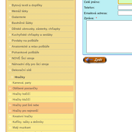
Celé jméno:
Bytový textil a doplňky
Telefon:
Metráž látky
Emailová adresa:
Galanterie
Zpráva:
*
Bavlněné šátky
Dětské ubrousky, zásterky, chňapky
Kuchyňské chňapky a sedáky
Povlaky na polštáře
Anatomické a relax polštáře
Pohankové polštáře
NOVÉ Šicí stroje
Náhradní díly pro šicí stroje
Dekorační sítě
Hračky
Karneval, party
Oblíbené postavičky
Hračky holčičí
Hračky klučičí
Hračky pod širé nebe
Hračky pro nejmenší
Kreativní hračky
Kufříky, tašky a deštníky
Malý muzikant