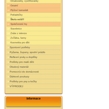
Omalovánky, vystřihovánky
Ostatní
Plyšoví kamarádi
Pokladničky
Škola volá!!!
Společenské hry
Stavebnice
Znáte z televize
Zvířátka, farmy
Kosmetika pro děti
Sportovní potřeby
Pyžama, župany, spodní prádlo
Reflexní prvky a doplňky
Potřeby pro malé děti
Obalový materiál
Pomocníci do domácnosti
Dárkové poukazy
Potřeby pro psy a kočky
VÝPRODEJ
Informace