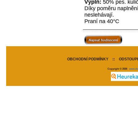
Výplň:
50% pes. kulič
Díky poměru naplnění 
neslehávají.
Praní na 40°C
OBCHODNÍ PODMÍNKY
::
ODSTOUPE
Copyright © 2026
www.de