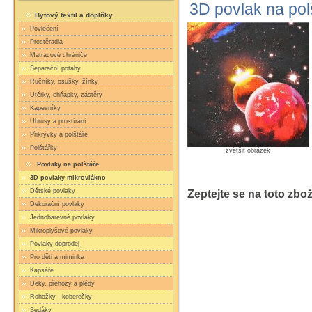
3D povlak na pol
Bytový textil a doplňky
Povlečení
Prostěradla
Matracové chrániče
Separační potahy
Ručníky, osušky, žínky
Utěrky, chňapky, zástěry
Kapesníky
Ubrusy a prostírání
Přikrývky a polštáře
Polštářky
zvětšit obrázek
Povlaky na polštáře
3D povlaky mikrovlákno
Dětské povlaky
Zeptejte se na toto zbož
Dekorační povlaky
Jednobarevné povlaky
Mikroplyšové povlaky
Povlaky doprodej
Pro děti a miminka
Kapsáře
Deky, přehozy a plédy
Rohožky - koberečky
Sedáky