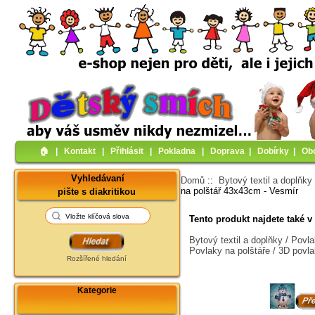
🏠︎
|
Kontakt
|
Přihlásit
|
Pokladna
|
Doprava
|
Dobírky
|
Ob
Vyhledávaní
Domů
::
Bytový textil a doplňky
na polštář 43x43cm - Vesmír
pište s diakritikou
Tento produkt najdete také v 
Bytový textil a doplňky / Povl
Povlaky na polštáře / 3D povl
Rozšířené hledání
Kategorie