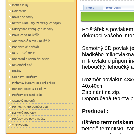
Metráž látky
Popis
Hodnocení
Galanterie
Bavlněné šátky
Dětské ubrousky, zásterky, chňapky
Polštářek s povlakem
Kuchyňské chňapky a sedáky
dekorací Vašeho inter
Povlaky na polštáře
Anatomické a relax polštáře
Pohankové polštáře
Samotný 3D povlak je
NOVÉ Šicí stroje
hladkého mikrovlákna 
Náhradní díly pro šicí stroje
mikrovlákno připomín
Dekorační sítě
heboučký, lehoučký a
Hračky
Sportovní potřeby
Rozměr povlaku:
43x4
Pyžama, župany, spodní prádlo
40x40cm
Reflexní prvky a doplňky
Zapínání na zip.
Potřeby pro malé děti
Doporučená teplota p
Obalový materiál
Pomocníci do domácnosti
Přednosti:
Dárkové poukazy
Potřeby pro psy a kočky
Tištěno termotiskem
VÝPRODEJ
metodě termotisku zar