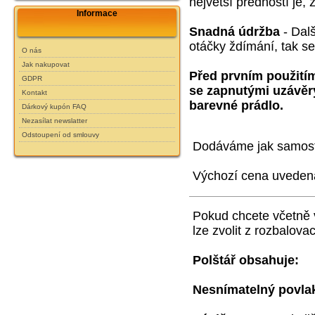
největší předností je,
Informace
Snadná údržba
- Dal
otáčky ždímání, tak se 
O nás
Jak nakupovat
Před prvním použití
GDPR
se zapnutými uzávěry
Kontakt
barevné prádlo.
Dárkový kupón FAQ
Nezasílat newslatter
Odstoupení od smlouvy
Dodáváme jak samostat
Výchozí cena uveden
Pokud chcete včetně 
lze zvolit z rozbalova
Polštář obsahuje:
Nesnímatelný povl