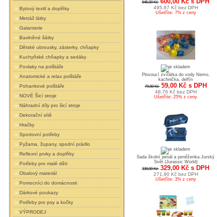
600,00 Kč s DPH
645,00 Kč
495,87 Kč bez DPH
Bytový textil a doplňky
Ušetříte: 7% z ceny
Metráž látky
Galanterie
Bavlněné šátky
Dětské ubrousky, zásterky, chňapky
Kuchyňské chňapky a sedáky
Povlaky na polštáře
Plovoucí zvířátka do vody Nemo,
Anatomické a relax polštáře
kachnička, delfín
59,00 Kč s DPH
Pohankové polštáře
79,00 Kč
48,76 Kč bez DPH
NOVÉ Šicí stroje
Ušetříte: 25% z ceny
Náhradní díly pro šicí stroje
Dekorační sítě
Hračky
Sportovní potřeby
Pyžama, župany, spodní prádlo
Reflexní prvky a doplňky
Sada školní penál a peněženka Jurský
Svět (Jurassic World)
Potřeby pro malé děti
329,00 Kč s DPH
338,00 Kč
Obalový materiál
271,90 Kč bez DPH
Ušetříte: 3% z ceny
Pomocníci do domácnosti
Dárkové poukazy
Potřeby pro psy a kočky
VÝPRODEJ