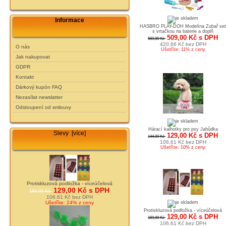
Informace
HASBRO PLAY-DOH Modelína Zubař se
s vrtačkou na baterie a doplň
509,00 Kč s DPH
569,00 Kč
420,66 Kč bez DPH
O nás
Ušetříte: 11% z ceny
Jak nakupovat
GDPR
Kontakt
Dárkový kupón FAQ
Nezasílat newslatter
Odstoupení od smlouvy
Hárací kalhotky pro psy Jahůdka
Slevy [více]
129,00 Kč s DPH
144,00 Kč
106,61 Kč bez DPH
Ušetříte: 10% z ceny
Protiskluzová podložka - víceúčelová
129,00 Kč s DPH
169,00 Kč
106,61 Kč bez DPH
Ušetříte: 24% z ceny
Protiskluzová podložka - víceúčelová
129,00 Kč s DPH
169,00 Kč
106,61 Kč bez DPH