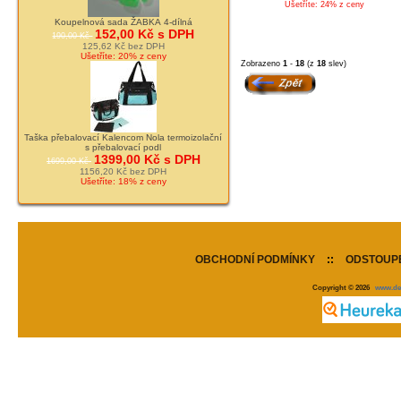
Ušetříte: 24% z ceny
Koupelnová sada ŽABKA 4-dílná
152,00 Kč s DPH
190,00 Kč
125,62 Kč bez DPH
Ušetříte: 20% z ceny
Zobrazeno
1
-
18
(z
18
slev)
Taška přebalovací Kalencom Nola termoizolační
s přebalovací podl
1399,00 Kč s DPH
1699,00 Kč
1156,20 Kč bez DPH
Ušetříte: 18% z ceny
OBCHODNÍ PODMÍNKY
::
ODSTOUPE
Copyright © 2026
www.de