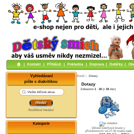
🏠︎
|
Kontakt
|
Přihlásit
|
Pokladna
|
Doprava
|
Dobírky
|
Ob
Vyhledávaní
Domů
:: Dotazy
pište s diakritikou
Dotazy
Zobrazeno
1
-
18
(z
18
slev)
Rozšířené hledání
Kategorie
Dětské kolečkové brusle s
příslušenstvím vel.27-30 modrá sada