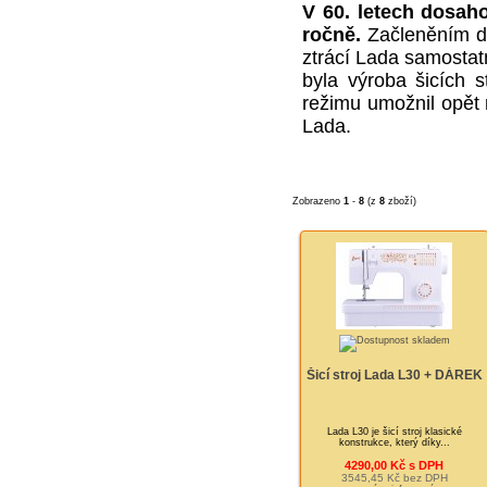
V 60. letech dosah
ročně.
Začleněním d
ztrácí Lada samostat
byla výroba šicích 
režimu umožnil opět n
Lada.
Zobrazeno
1
-
8
(z
8
zboží)
Šicí stroj Lada L30 + DÁREK
Lada L30 je šicí stroj klasické
konstrukce, který díky...
4290,00 Kč s DPH
3545,45 Kč bez DPH