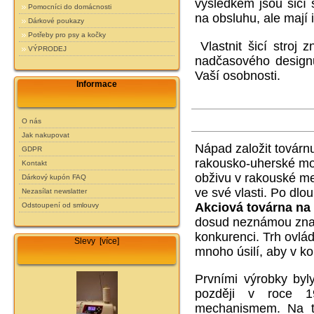
výsledkem jsou šicí s
Pomocníci do domácnosti
na obsluhu, ale mají
Dárkové poukazy
Potřeby pro psy a kočky
Vlastnit šicí stroj
VÝPRODEJ
nadčasového designu
Vaší osobnosti.
Informace
O nás
Jak nakupovat
Nápad založit továrnu
GDPR
rakousko-uherské mon
Kontakt
obživu v rakouské metr
Dárkový kupón FAQ
ve své vlasti. Po dlo
Nezasílat newslatter
Akciová továrna na 
Odstoupení od smlouvy
dosud neznámou znač
konkurenci. Trh ovlád
Slevy [více]
mnoho úsilí, aby v ko
Prvními výrobky byl
později v roce 
mechanismem. Na te