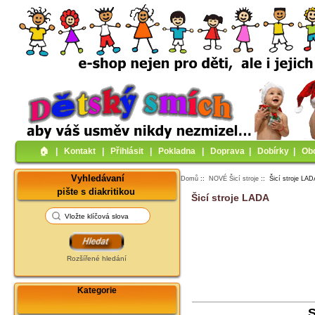
🏠︎
|
Kontakt
|
Přihlásit
|
Pokladna
|
Doprava
|
Dobírky
|
Ob
Vyhledávaní
Domů
::
NOVÉ Šicí stroje
:: Šicí stroje LA
pište s diakritikou
Šicí stroje LADA
Rozšířené hledání
Kategorie
S