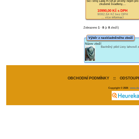
Šicí stroj Lada H73A je určený nejen pro
zkušené švadleny,...
10990,00 Kč s DPH
9082,64 Kč bez DPH
... více informací
Zobrazeno
1
-
8
(z
8
zboží)
Výběr z naskladněného zboží
Název zboží
Bavlněný pléd Listy lahvově
OBCHODNÍ PODMÍNKY
::
ODSTOUPE
Copyright © 2026
www.de