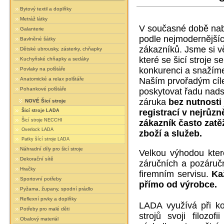
Bytový textil a doplňky
Metráž látky
V současné době nabíz
Galanterie
podle nejmodernější
Bavlněné šátky
zákazníků. Jsme si vě
Dětské ubrousky, zásterky, chňapky
které se šicí stroje 
Kuchyňské chňapky a sedáky
konkurenci a snažíme 
Povlaky na polštáře
Naším prvořadým cílem
Anatomické a relax polštáře
Pohankové polštáře
poskytovat řadu nadst
záruka
bez nutnosti
NOVÉ Šicí stroje
registrací v nejrůz
Šicí stroje LADA
Šicí stroje NECCHI
zákazník často zat
Overlock LADA
zboží a služeb.
Patky šící stroje LADA
Náhradní díly pro šicí stroje
Velkou výhodou kter
Dekorační sítě
záručních a pozáruč
Hračky
firemním servisu.
Ka
Sportovní potřeby
přímo od výrobce.
Pyžama, župany, spodní prádlo
Reflexní prvky a doplňky
LADA využívá při ko
Potřeby pro malé děti
strojů svoji filozofi
Obalový materiál