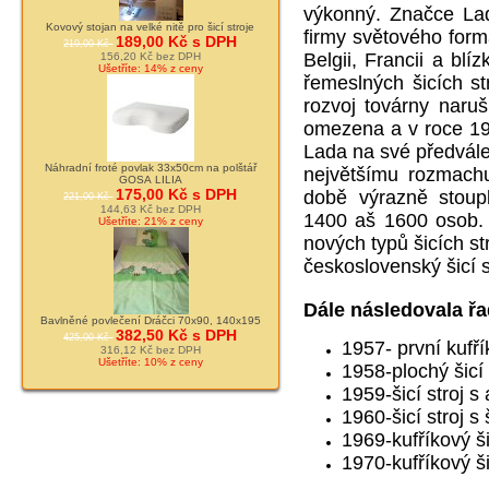
výkonný. Značce Lad
Kovový stojan na velké nitě pro šicí stroje
firmy světového form
189,00 Kč s DPH
219,00 Kč
Belgii, Francii a bl
156,20 Kč bez DPH
Ušetříte: 14% z ceny
řemeslných šicích st
rozvoj továrny naruš
omezena a v roce 19
Lada na své předvále
Náhradní froté povlak 33x50cm na polštář
největšímu rozmachu
GOSA LILIA
175,00 Kč s DPH
době výrazně stoup
221,00 Kč
144,63 Kč bez DPH
1400 aš 1600 osob. 
Ušetříte: 21% z ceny
nových typů šicích st
československý šicí s
Dále následovala ř
Bavlněné povlečení Dráčci 70x90, 140x195
382,50 Kč s DPH
425,00 Kč
1957- první kufří
316,12 Kč bez DPH
Ušetříte: 10% z ceny
1958-plochý šicí
1959-šicí stroj 
1960-šicí stroj 
1969-kufříkový ši
1970-kufříkový ši