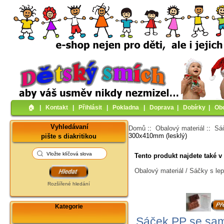
🏠︎
|
Kontakt
|
Přihlásit
|
Pokladna
|
Doprava
|
Dobírky
|
Ob
Vyhledávaní
Domů
::
Obalový materiál
::
Sáč
300x410mm (lesklý)
pište s diakritikou
Tento produkt najdete také v 
Obalový materiál / Sáčky s lep
Rozšířené hledání
Kategorie
Sáček PP se sam