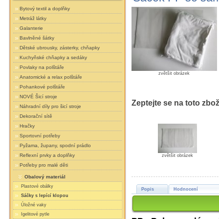
Bytový textil a doplňky
Metráž látky
Galanterie
Bavlněné šátky
Dětské ubrousky, zásterky, chňapky
Kuchyňské chňapky a sedáky
Povlaky na polštáře
zvětšit obrázek
Anatomické a relax polštáře
Pohankové polštáře
NOVÉ Šicí stroje
Zeptejte se na toto zbož
Náhradní díly pro šicí stroje
Dekorační sítě
Hračky
Sportovní potřeby
Pyžama, župany, spodní prádlo
Reflexní prvky a doplňky
zvětšit obrázek
Potřeby pro malé děti
Obalový materiál
Plastové obálky
Popis
Hodnocení
Sáčky s lepící klopou
Úložné vaky
Igelitové pytle