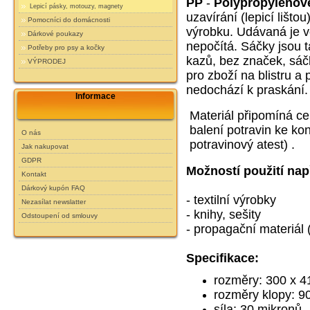
PP
-
Polypropylénov
Lepicí pásky, motouzy, magnety
uzavírání (lepicí lišto
Pomocníci do domácnosti
výrobku. Udávaná je ve
Dárkové poukazy
nepočítá. Sáčky jsou 
Potřeby pro psy a kočky
kazů, bez značek, sáčk
VÝPRODEJ
pro zboží na blistru a 
nedochází k praskání.
Informace
Materiál připomíná ce
balení potravin ke k
O nás
potravinový atest) .
Jak nakupovat
GDPR
Možností použití nap
Kontakt
Dárkový kupón FAQ
- textilní výrobky
Nezasílat newslatter
- knihy, sešity
Odstoupení od smlouvy
- propagační materiál (
Specifikace:
rozměry: 300 x 
rozměry klopy: 
síla: 30 mikronů