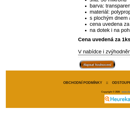
barva: transparen
materiál:
polypro
s plochým dnem a
cena uvedena za
na dotek i na poh
Cena uvedená za 1ks.
V nabídce i zvýhodněn
OBCHODNÍ PODMÍNKY
::
ODSTOUPE
Copyright © 2026
www.de