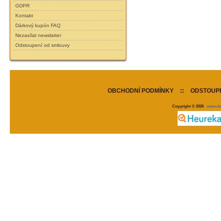
GDPR
Kontakt
Dárkový kupón FAQ
Nezasílat newslatter
Odstoupení od smlouvy
OBCHODNÍ PODMÍNKY
::
ODSTOUPE
Copyright © 2026
www.de