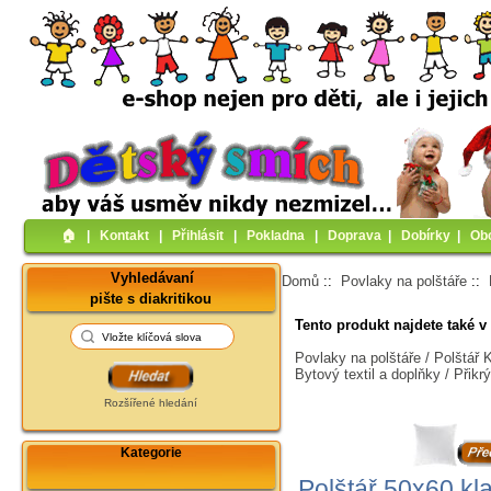
🏠︎
|
Kontakt
|
Přihlásit
|
Pokladna
|
Doprava
|
Dobírky
|
Ob
Vyhledávaní
Domů
::
Povlaky na polštáře
::
pište s diakritikou
Tento produkt najdete také v 
Povlaky na polštáře / Polštář
Bytový textil a doplňky / Přik
Rozšířené hledání
Kategorie
Polštář 50x60 kla