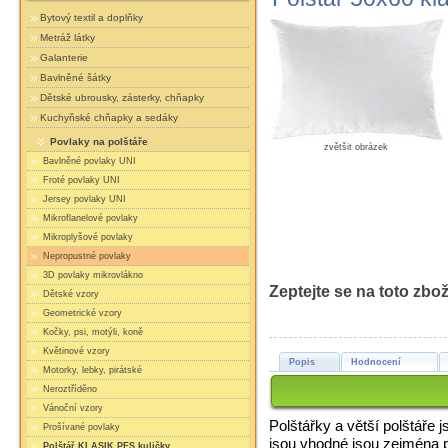
Bytový textil a doplňky
Metráž látky
Galanterie
Bavlněné šátky
Dětské ubrousky, zásterky, chňapky
Kuchyňské chňapky a sedáky
Povlaky na polštáře
zvětšit obrázek
Bavlněné povlaky UNI
Froté povlaky UNI
Jersey povlaky UNI
Mikroflanelové povlaky
Mikroplyšové povlaky
Nepropustné povlaky
3D povlaky mikrovlákno
Zeptejte se na toto zbož
Dětské vzory
Geometrické vzory
Kočky, psi, motýli, koně
Květinové vzory
Popis
Hodnocení
Motorky, lebky, pirátské
Neroztříděno
Vánoční vzory
Polštářky a větší polštáře 
Prošívané povlaky
jsou vhodné jsou zejména pr
Polštář KLASIK PES kuličky