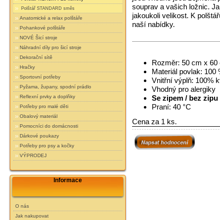
souprav a vašich ložnic. Ja
Polštář STANDARD směs
jakoukoli velikost. K polšt
Anatomické a relax polštáře
naší nabídky.
Pohankové polštáře
NOVÉ Šicí stroje
Náhradní díly pro šicí stroje
Dekorační sítě
Rozměr: 50 cm x 60
Hračky
Materiál povlak: 100 
Sportovní potřeby
Vnitřní výplň: 100% k
Pyžama, župany, spodní prádlo
Vhodný pro alergiky
Reflexní prvky a doplňky
Se zipem / bez zipu 
Praní: 40 °C
Potřeby pro malé děti
Obalový materiál
Cena za 1 ks.
Pomocníci do domácnosti
Dárkové poukazy
Potřeby pro psy a kočky
VÝPRODEJ
Informace
O nás
Jak nakupovat