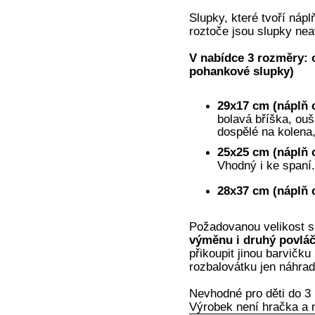
Slupky, které tvoří nápl
roztoče jsou slupky neat
V nabídce 3 rozměry: 
pohankové slupky)
29x17 cm (náplň 
bolavá bříška, ouš
dospělé na kolena, 
25x25 cm
(náplň 
Vhodný i ke spaní.
28x37 cm
(náplň 
Požadovanou velikost si
výměnu i druhý povláče
přikoupit jinou barvičku
rozbalovátku jen náhrad
Nevhodné pro děti do 3 
Výrobek není hračka a 