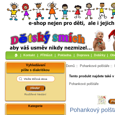
🏠︎
|
Kontakt
|
Přihlásit
|
Pokladna
|
Doprava
|
Dobírky
|
Ob
Vyhledávaní
Domů
::
Pohankové polštáře
:: 
pište s diakritikou
Tento produkt najdete také v 
Pohankové polštáře
Rozšířené hledání
Kategorie
Pohankový polštá