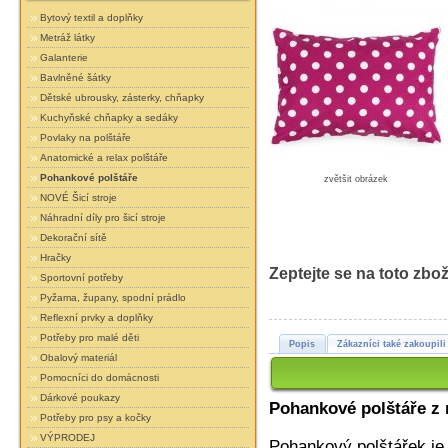
Bytový textil a doplňky
Metráž látky
Galanterie
Bavlněné šátky
Dětské ubrousky, zásterky, chňapky
Kuchyňské chňapky a sedáky
Povlaky na polštáře
Anatomické a relax polštáře
Pohankové polštáře
zvětšit obrázek
NOVÉ Šicí stroje
Náhradní díly pro šicí stroje
Dekorační sítě
Hračky
Zeptejte se na toto zbož
Sportovní potřeby
Pyžama, župany, spodní prádlo
Reflexní prvky a doplňky
Potřeby pro malé děti
Popis
Zákazníci také zakoupili
Obalový materiál
Pomocníci do domácnosti
Dárkové poukazy
Pohankové polštáře z n
Potřeby pro psy a kočky
VÝPRODEJ
Pohankový polštářek j