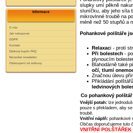
slupky umí pěkně nakum
sluníčku, aby jeho síla 
Informace
mikrovlnné troubě na po
méně než 50 stupňů a n
O nás
Pohankové polštáře js
Jak nakupovat
GDPR
Kontakt
Relaxac
i - proti s
Dárkový kupón FAQ
Při bolestech
- p
Nezasílat newslatter
plynoucím boleste
Odstoupení od smlouvy
Blahodárně také p
očí, tlumí onemoc
Značnou úlevu při
Přikládání polštář
ledvinových bole
Co pohankový polštář
Vnější potah:
lze jednoduš
pouze s překladem, aby se 
troubě.
Vnitřní náplň:
pohankové sl
Občas doporučujeme tuto čás
VNITŘNÍ POLŠTÁŘEK