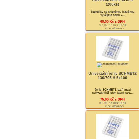
hlavičkou délka 38 mm
(200ks)
Špendlíky se skleněnou hlavičkou
využijete nejen v...
69,00 Kč s DPH
57,02 Kč bez DPH
... více informací
Univerzální jehly SCHMETZ
130/705 H 5x100
Jehly SCHMETZ patří mezi
nejkvalitnější jehly, které jsou...
75,00 Kč s DPH
61,98 Kč bez DPH
... více informací