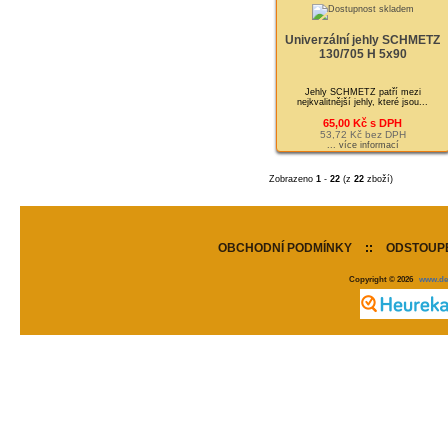
Univerzální jehly SCHMETZ
130/705 H 5x90
Jehly SCHMETZ patří mezi
nejkvalitnější jehly, které jsou...
65,00 Kč s DPH
53,72 Kč bez DPH
... více informací
Zobrazeno
1
-
22
(z
22
zboží)
OBCHODNÍ PODMÍNKY
::
ODSTOUPE
Copyright © 2026
www.de