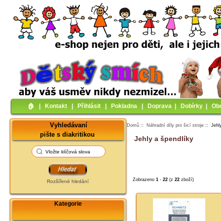
🏠︎
|
Kontakt
|
Přihlásit
|
Pokladna
|
Doprava
|
Dobírky
|
Ob
Vyhledávaní
Domů
::
Náhradní díly pro šicí stroje
:: Jehl
pište s diakritikou
Jehly a špendlíky
Zobrazeno
1
-
22
(z
22
zboží)
Rozšířené hledání
Kategorie