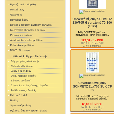
Bytový textil a doplňky
Metráž látky
Galanterie
Univerzální jehly SCHMETZ
Bavlněné šátky
130/705 H sdružené 70-100
Dětské ubrousky, zásterky, chňapky
(10ks)
Kuchyňské chňapky a sedáky
Jehly SCHMETZ patří mezi
nejkvalitnější jehly, které jsou...
Povlaky na polštáře
129,00 Kč s DPH
Anatomické a relax polštáře
106,61 Kč bez DPH
Pohankové polštáře
... více informací
NOVÉ Šicí stroje
Náhradní díly pro šicí stroje
Díly pro průmyslové stroje
Náhradní díly Veritas
Jehly a špendlíky
Oleje, magnety, doplňky
Žárovky, osvětlení
Coverlockové jehly
Cívková pouzdra, člunky, chapače
SCHMETZ ELx705 SUK CF
65
Pedály, motory, řemínky
Dekorační sítě
Tyto jehly SCHMETZ jsou svojí
konstrukcí specielně určené...
Hračky
69,00 Kč s DPH
Sportovní potřeby
57,02 Kč bez DPH
... více informací
Pyžama, župany, spodní prádlo