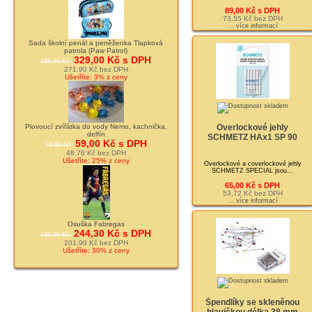
89,00 Kč s DPH
73,55 Kč bez DPH
... více informací
Sada školní penál a peněženka Tlapková
patrola (Paw Patrol)
329,00 Kč s DPH
338,00 Kč
271,90 Kč bez DPH
Ušetříte: 3% z ceny
Plovoucí zvířátka do vody Nemo, kachnička,
Overlockové jehly
delfín
SCHMETZ HAx1 SP 90
59,00 Kč s DPH
79,00 Kč
48,76 Kč bez DPH
Ušetříte: 25% z ceny
Overlockové a coverlockové jehly
SCHMETZ SPECIAL jsou...
65,00 Kč s DPH
53,72 Kč bez DPH
... více informací
Osuška Fabregas
244,30 Kč s DPH
349,00 Kč
201,90 Kč bez DPH
Ušetříte: 30% z ceny
Špendlíky se skleněnou