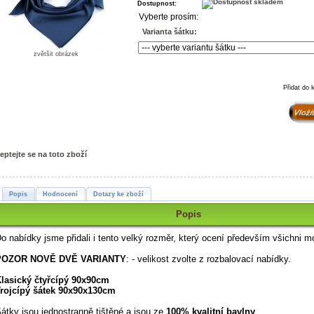
Dostupnost:
Vyberte prosím:
Varianta šátku:
zvětšit obrázek
Přidat do 
eptejte se na toto zboží
Popis
Hodnocení
Dotazy ke zboží
Popis
o nabídky jsme přidali i tento velký rozměr, který ocení především všichni mo
POZOR NOVĚ DVĚ VARIANTY
: - velikost zvolte z rozbalovací nabídky.
lasický
čtyřcípý
90x90cm
rojcípý šátek 90x90x130cm
átky jsou jednostranně tištěné a jsou ze
100% kvalitní bavlny
.