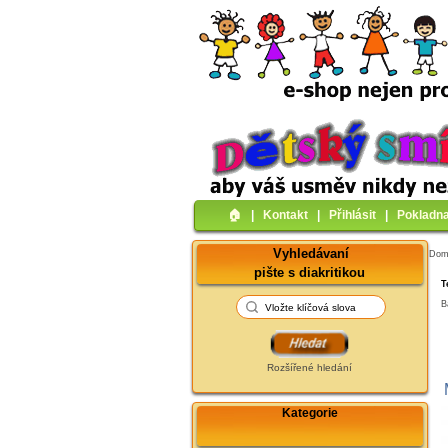
🏠︎
|
Kontakt
|
Přihlásit
|
Pokladn
Vyhledávaní
Do
pište s diakritikou
T
B
Rozšířené hledání
Kategorie