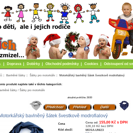
a
|
Doprava
|
Dobírky
|
Obchodní podmínky
|
Cookies
|
Odstoupení od s
mů
::
Bavlněné šátky
::
Šátky pro motorkáře
:: Motorkářský bavlněný šátek švestkově modrofialový
ento produkt najdete také v těchto kategoriích:
avlněné šátky / Šátky pro motorkáře
aktuálně prohlížíte: 26/30
Motorkářský bavlněný šátek švestkově modrofialový
155,00 Kč s DPH
Cena od:
Cena
128,10 Kč bez DPH
Kód zboží:
MOSA-UNI23