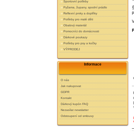
Sportovní potřeby
Pyžama, župany, spodní prádlo
Š
p
Reflexní prvky a doplňky
Potřeby pro malé děti
V
Obalový materiál
P
Pomocníci do domácnosti
Dárkové poukazy
Potřeby pro psy a kočky
VÝPRODEJ
Informace
O nás
Jak nakupovat
GDPR
Kontakt
Dárkový kupón FAQ
Nezasílat newslatter
Odstoupení od smlouvy