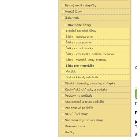
Bytový textil a doplňky
Metráž látky
Galanterie
Bavlněné šátky
Trojcípé bavlněné šátky
Šátky - jednobarevné
Šátky - vzor puntíky
Šátky - vzor kotvičky
Šátky - vzor kvítka, srdíčka, zvířátka
Šátky - maskáč, lebky, motorky
Šátky pro motorkáře
Z
Motýlek
Stylové kšandy neboli šle
Dětské ubrousky, zásterky, chňapky
Kuchyňské chňapky a sedáky
Povlaky na polštáře
Anatomické a relax polštáře
D
Pohankové polštáře
NOVÉ Šicí stroje
Náhradní díly pro šicí stroje
K
Dekorační sítě
T
Hračky
Š