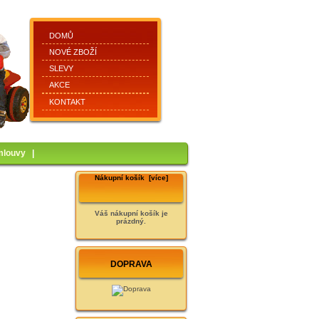
DOMŮ
NOVÉ ZBOŽÍ
SLEVY
AKCE
KONTAKT
mlouvy
|
Nákupní košík [více]
Váš nákupní košík je
prázdný.
DOPRAVA