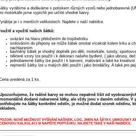
átky vyrábíme a dodáváme s potiskem různých vzorů nebo jednobarevné (UN
ro motorkáře jsme vypíchli jen určité vhodné barvy.
yrábíje je i v menších velikostech. Najdete v naší nabídce.
oužití a využití našich šátků:
uvázání na hlavu přeložením do trojúhelníku
srolováním do přepony se může šátek omotat vícekrát kolem krku a chr
nachlazením
bavlněný šátek je vhodný doplněk pro děti, motorkáře, turisty, sportovc
některé vzory lze použít i k dekoraci našeho bydlení, ( jako ubrusy, de
jednobarevné šátky lze použít i k barvení, malování a také ke kreativní
nejmenší šátky lze u malých dětí použít i jako brindáčky
. A také pro pe
Cena uvedená za 1 ks.
Upozorňujeme, že reálné barvy se mohou nepatrně lišit od vyobrazených
momentálně dodané nabarvené látky, ale vždy jsou v daném odstínu.
V 
potřebujete na šátky konkrétní odstín, je možné dodat vzorek odstínu, 
skladem.
POZOR: NOVĚ MOŽNOST VYŠÍVÁNÍ NÁŠIVEK, LOG, JMEN NA ŠÁTKY, UBROUSKY A
CENOVOU KALKULACI SI NAPIŠTE POPTÁVKU. NAJDETE TAKÉ V NAŠÍ NABÍDCE.