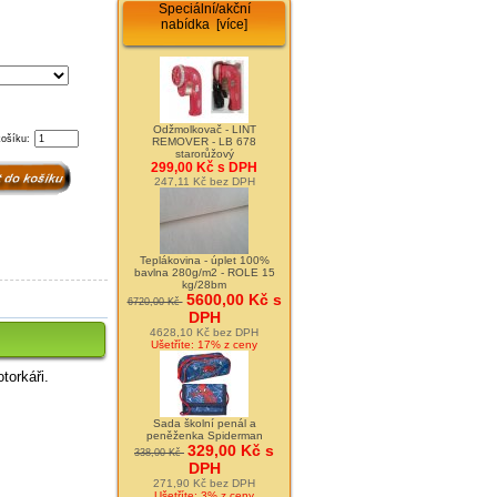
Speciální/akční
nabídka [více]
Odžmolkovač - LINT
košíku:
REMOVER - LB 678
starorůžový
299,00 Kč s DPH
247,11 Kč bez DPH
Teplákovina - úplet 100%
bavlna 280g/m2 - ROLE 15
kg/28bm
5600,00 Kč s
6720,00 Kč
DPH
4628,10 Kč bez DPH
Ušetříte: 17% z ceny
torkáři.
Sada školní penál a
peněženka Spiderman
329,00 Kč s
338,00 Kč
DPH
271,90 Kč bez DPH
Ušetříte: 3% z ceny