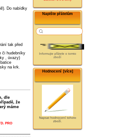
I). Do nabídky
Napište přátelům
ání tak před
e či hudebníky
Informujte přátele o tomto
zboží
čky , úvazy)
 batice
jsky na krk.
Hodnocení [více]
, dle
případě, že
který máme
Napsat hodnocení tohoto
zboží.
TD. PRO