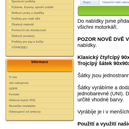
Sportovní potřeby
Popis
Zákazníci také zakou
Pyžama, župany, spodní prádlo
Reflexní prvky a doplňky
Potřeby pro malé děti
Do nabídky jsme přidal
Obalový materiál
všichni motorkáři.
Pomocníci do domácnosti
Dárkové poukazy
POZOR NOVĚ DVĚ 
Potřeby pro psy a kočky
nabídky.
VÝPRODEJ
Klasický
čtyřcípý
90
Informace
Trojcípý šátek 90x9
Šátky jsou jednostrann
O nás
Jak nakupovat
Šátky vyrábíme a dod
GDPR
jednobarevné (UNI). D
Kontakt
určité vhodné barvy.
Dárkový kupón FAQ
Nezasílat newslatter
Vyrábíje je i v menšíc
Odstoupení od smlouvy
Použití a využití naš