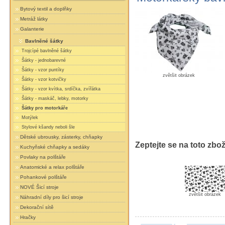
Bytový textil a doplňky
Metráž látky
Galanterie
Bavlněné šátky
Trojcípé bavlněné šátky
Šátky - jednobarevné
Šátky - vzor puntíky
zvětšit obrázek
Šátky - vzor kotvičky
Šátky - vzor kvítka, srdíčka, zvířátka
Šátky - maskáč, lebky, motorky
Šátky pro motorkáře
Motýlek
Stylové kšandy neboli šle
Dětské ubrousky, zásterky, chňapky
Zeptejte se na toto zbož
Kuchyňské chňapky a sedáky
Povlaky na polštáře
Anatomické a relax polštáře
Pohankové polštáře
NOVÉ Šicí stroje
zvětšit obrázek
Náhradní díly pro šicí stroje
Dekorační sítě
Hračky