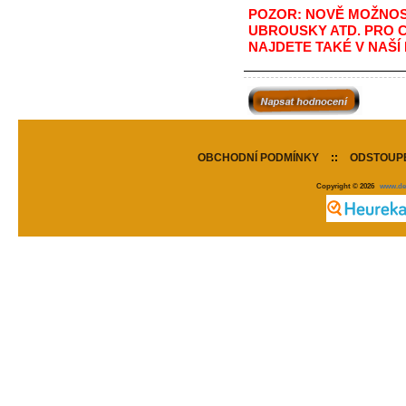
POZOR: NOVĚ MOŽNOST
UBROUSKY ATD. PRO 
NAJDETE TAKÉ V NAŠÍ
OBCHODNÍ PODMÍNKY
::
ODSTOUPE
Copyright © 2026
www.de