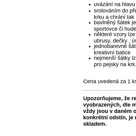
uvázání na hlavu
srolováním do př
krku a chrání ta
bavlněný šátek je
sportovce či hud
některé vzory lze
ubrusy, dečky , ú
jednobarevné šátk
kreativní batice
nejmenší šátky lz
pro pejsky na krk
Cena uvedená za 1 k
Upozorňujeme, že re
vyobrazených, dle m
vždy jsou v daném o
konkrétní odstín, j
skladem.