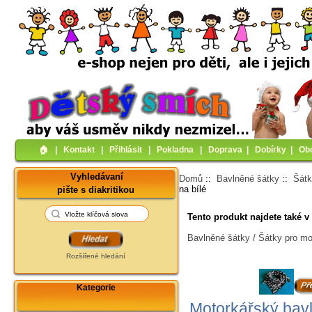
🏠︎
|
Kontakt
|
Přihlásit
|
Pokladna
|
Doprava
|
Dobírky
|
Ob
Vyhledávaní
Domů
::
Bavlněné šátky
::
Šátk
na bílé
pište s diakritikou
Tento produkt najdete také v 
Bavlněné šátky / Šátky pro mo
Rozšířené hledání
Kategorie
Motorkářský bavl