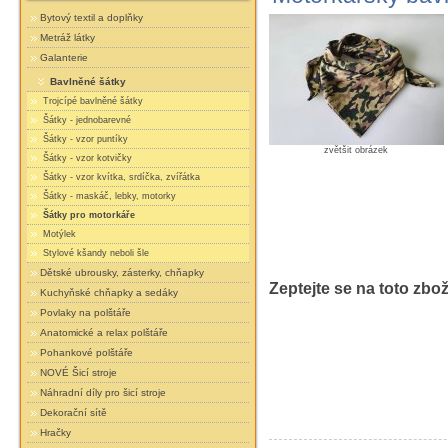
Bytový textil a doplňky
Metráž látky
Galanterie
Bavlněné šátky
Trojcípé bavlněné šátky
Šátky - jednobarevné
Šátky - vzor puntíky
zvětšit obrázek
Šátky - vzor kotvičky
Šátky - vzor kvítka, srdíčka, zvířátka
Šátky - maskáč, lebky, motorky
Šátky pro motorkáře
Motýlek
Stylové kšandy neboli šle
Dětské ubrousky, zásterky, chňapky
Zeptejte se na toto zbož
Kuchyňské chňapky a sedáky
Povlaky na polštáře
Anatomické a relax polštáře
Pohankové polštáře
NOVÉ Šicí stroje
Náhradní díly pro šicí stroje
Dekorační sítě
Hračky