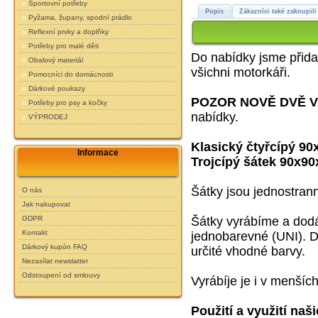
Sportovní potřeby
Popis
Zákazníci také zakoupili
Pyžama, župany, spodní prádlo
Reflexní prvky a doplňky
Potřeby pro malé děti
Do nabídky jsme přidal
Obalový materiál
všichni motorkáři.
Pomocníci do domácnosti
Dárkové poukazy
POZOR NOVĚ DVĚ 
Potřeby pro psy a kočky
nabídky.
VÝPRODEJ
Klasický
čtyřcípý
90
Informace
Trojcípý šátek 90x9
Šátky jsou jednostrann
O nás
Jak nakupovat
Šátky vyrábíme a dod
GDPR
Kontakt
jednobarevné (UNI). D
Dárkový kupón FAQ
určité vhodné barvy.
Nezasílat newslatter
Odstoupení od smlouvy
Vyrábíje je i v menšíc
Použití a využití naš