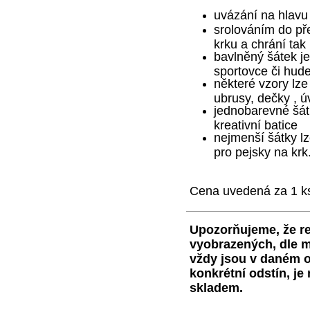
uvázání na hlavu
srolováním do př
krku a chrání ta
bavlněný šátek je
sportovce či hud
některé vzory lze
ubrusy, dečky , ú
jednobarevné šátk
kreativní batice
nejmenší šátky lz
pro pejsky na krk
Cena uvedená za 1 k
Upozorňujeme, že re
vyobrazených, dle m
vždy jsou v daném o
konkrétní odstín, j
skladem.