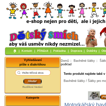
🏠︎
|
Kontakt
|
Přihlásit
|
Pokladna
|
Doprava
|
Dobírky
|
Ob
Vyhledávaní
Domů
::
Bavlněné šátky
::
Šátk
podklad
pište s diakritikou
Tento produkt najdete také v 
Bavlněné šátky / Šátky pro mo
Rozšířené hledání
Kategorie
Motorkářský bav