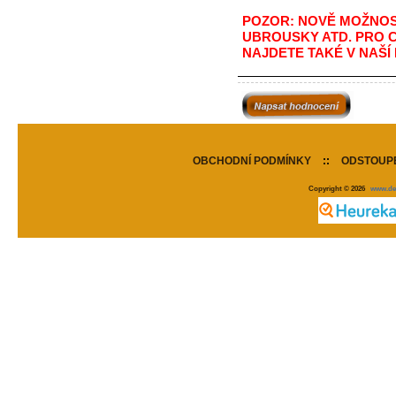
POZOR: NOVĚ MOŽNOST
UBROUSKY ATD. PRO 
NAJDETE TAKÉ V NAŠÍ
OBCHODNÍ PODMÍNKY
::
ODSTOUPE
Copyright © 2026
www.de