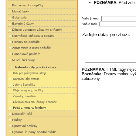
POZNÁMKA:
Před zobr
Bytový textil a doplňky
Metráž látky
Galanterie
Vaše jméno:
Bavlněné šátky
Vaš e-mail:
Dětské ubrousky, zásterky, chňapky
Zadejte dotaz pro zboží.
Kuchyňské chňapky a sedáky
Povlaky na polštáře
Anatomické a relax polštáře
Pohankové polštáře
NOVÉ Šicí stroje
Náhradní díly pro šicí stroje
POZNÁMKA:
HTML tagy nejso
Poznámka:
Dotazy mohou vyža
Díly pro průmyslové stroje
zobrazeny
Náhradní díly Veritas
Jehly a špendlíky
Oleje, magnety, doplňky
Žárovky, osvětlení
Cívková pouzdra, člunky, chapače
Pedály, motory, řemínky
Dekorační sítě
Hračky
Sportovní potřeby
Pyžama, župany, spodní prádlo