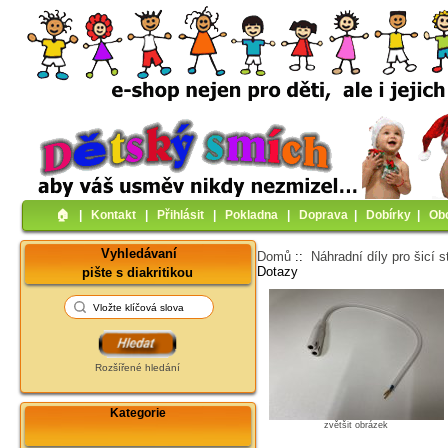
🏠︎
|
Kontakt
|
Přihlásit
|
Pokladna
|
Doprava
|
Dobírky
|
Ob
Vyhledávaní
Domů
::
Náhradní díly pro šicí s
Dotazy
pište s diakritikou
Rozšířené hledání
Kategorie
zvětšit obrázek