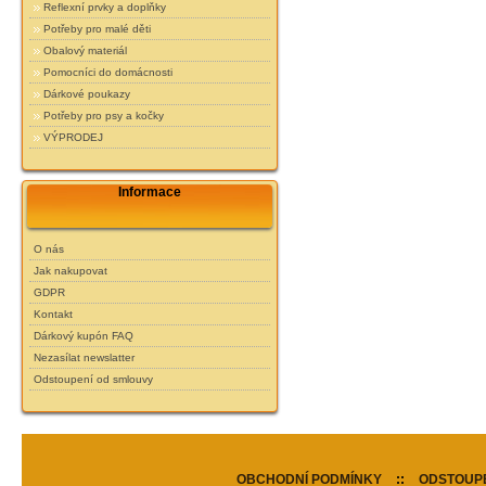
Reflexní prvky a doplňky
Potřeby pro malé děti
Obalový materiál
Pomocníci do domácnosti
Dárkové poukazy
Potřeby pro psy a kočky
VÝPRODEJ
Informace
O nás
Jak nakupovat
GDPR
Kontakt
Dárkový kupón FAQ
Nezasílat newslatter
Odstoupení od smlouvy
OBCHODNÍ PODMÍNKY
::
ODSTOUPE