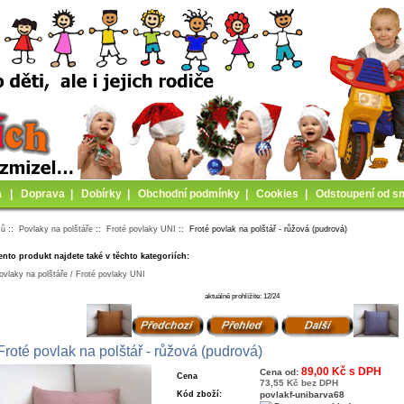
a
|
Doprava
|
Dobírky
|
Obchodní podmínky
|
Cookies
|
Odstoupení od s
mů
::
Povlaky na polštáře
::
Froté povlaky UNI
:: Froté povlak na polštář - růžová (pudrová)
ento produkt najdete také v těchto kategoriích:
ovlaky na polštáře / Froté povlaky UNI
aktuálně prohlížíte: 12/24
Froté povlak na polštář - růžová (pudrová)
89,00 Kč s DPH
Cena od:
Cena
73,55 Kč bez DPH
Kód zboží:
povlakf-unibarva68