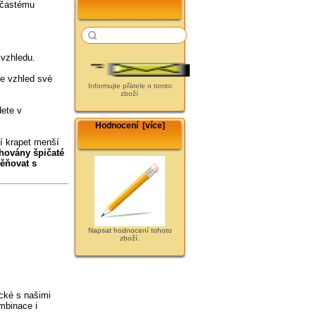
 častému
 vzhledu.
te vzhled své
Informujte přátele o tomto
zboží
dete v
Hodnocení [více]
jí krapet menší
hovány špičaté
ěňovat s
Napsat hodnocení tohoto
zboží.
ické s našimi
ombinace i