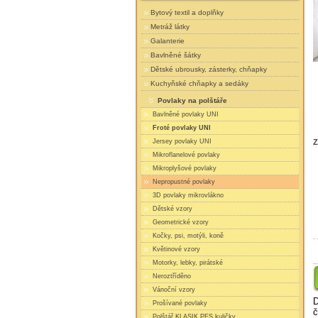
Bytový textil a doplňky
Metráž látky
Galanterie
Bavlněné šátky
Dětské ubrousky, zásterky, chňapky
Kuchyňské chňapky a sedáky
Povlaky na polštáře
Bavlněné povlaky UNI
Froté povlaky UNI
Z
Jersey povlaky UNI
Mikroflanelové povlaky
Mikroplyšové povlaky
Nepropustné povlaky
3D povlaky mikrovlákno
Dětské vzory
Geometrické vzory
Kočky, psi, motýli, koně
Květinové vzory
Motorky, lebky, pirátské
Neroztříděno
Vánoční vzory
D
Prošívané povlaky
č
Polštář KLASIK PES kuličky