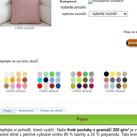
Dostupnost:
Vyberte prosím:
vyberte rozměr
zvětšit obrázek
Přidat do 
eptejte se na toto zboží
zvětšit obrázek
zvětšit obrázek
zvětšit obrázek
zvětšit obrázek
Popis
Hodnocení
Dotazy ke zboží
Popis
opřejte si pohodlí, které vydrží. Naše
froté povlaky s gramáží 220 g/m²
je v
eské dílně z pečlivě vybrané směsi 85 % bavlny a 15 % polyamidu. Tato ko