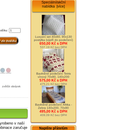
Speciální/akční
nabídka [více]
košíku:
Luxusní set 40x60, 90x130
postýlka (výplň do povlečení)
650,00 Kč s DPH
537,19 Kč bez DPH
Bavlněné povlečení Tetris
vínový 70x90, 140x200
575,00 Kč s DPH
475,21 Kč bez DPH
zvětšit obrázek
Bavlněné povlečení Afrika -
Zebra 140x200, 70x90
495,00 Kč s DPH
409,09 Kč bez DPH
yrobeno v naší
mbinace zaručuje
Napište přátelům