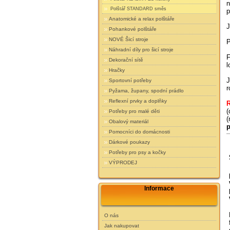
n
Polštář STANDARD směs
p
Anatomické a relax polštáře
J
Pohankové polštáře
NOVÉ Šicí stroje
P
Náhradní díly pro šicí stroje
F
Dekorační sítě
l
Hračky
J
Sportovní potřeby
r
Pyžama, župany, spodní prádlo
Reflexní prvky a doplňky
R
(
Potřeby pro malé děti
(
Obalový materiál
p
Pomocníci do domácnosti
Dárkové poukazy
Potřeby pro psy a kočky
VÝPRODEJ
Informace
O nás
Jak nakupovat