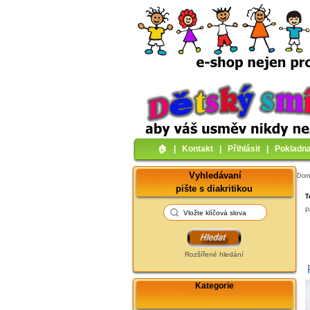
🏠︎
|
Kontakt
|
Přihlásit
|
Pokladn
Vyhledávaní
Do
pište s diakritikou
T
P
Rozšířené hledání
Kategorie