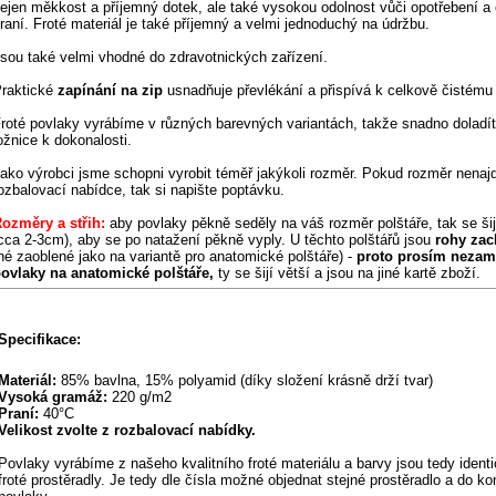
ejen měkkost a příjemný dotek, ale také vysokou odolnost vůči opotřebení a
raní.
Froté materiál je také příjemný a velmi jednoduchý na údržbu.
sou také velmi vhodné do zdravotnických zařízení.
raktické
zapínání na zip
usnadňuje převlékání a přispívá k celkově čistému
roté povlaky vyrábíme v různých barevných variantách, takže snadno doladí
ožnice k dokonalosti.
ako výrobci jsme schopni vyrobit téměř jakýkoli rozměr. Pokud rozměr nenaj
ozbalovací nabídce, tak si napište poptávku.
ozměry a střih:
aby povlaky pěkně seděly na váš rozměr polštáře, tak se ši
cca 2-3cm), aby se po natažení pěkně vyply. U těchto polštářů jsou
rohy zac
né zaoblené jako na variantě pro anatomické polštáře)
-
proto prosím nezam
ovlaky na anatomické polštáře,
ty se šijí větší a jsou na jiné kartě zboží.
Specifikace:
Materiál:
85% bavlna, 15% polyamid (díky složení krásně drží tvar)
Vysoká gramáž:
220 g/m2
Praní:
40°C
Velikost zvolte z rozbalovací nabídky.
Povlaky vyrábíme z našeho kvalitního froté materiálu a barvy jsou tedy ident
froté prostěradly. Je tedy dle čísla možné objednat stejné prostěradlo a do k