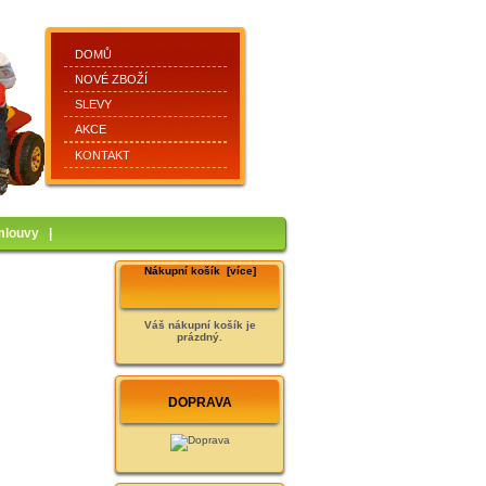
DOMŮ
NOVÉ ZBOŽÍ
SLEVY
AKCE
KONTAKT
mlouvy
|
Nákupní košík [více]
Váš nákupní košík je
prázdný.
DOPRAVA