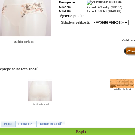
Dostupnost:
Skladem
2x vel. 2-3 roky (98/104)
Skladem
1x vel. 8-9 let (134/140)
Vyberte prosím:
Skladem velikosti:
Přidat do 
zvětšit obrázek
eptejte se na toto zboží
zvětšit obrázek
zvětšit obrázek
Popis
Hodnocení
Dotazy ke zboží
Popis