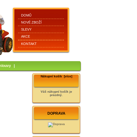
DOMŮ
NOVÉ ZBOŽÍ
SLEVY
AKCE
KONTAKT
mlouvy
|
Nákupní košík [více]
Váš nákupní košík je
prázdný.
DOPRAVA