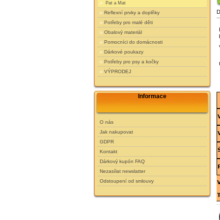
Pat a Mat
D
Reflexní prvky a doplňky
Potřeby pro malé děti
Obalový materiál
Pomocníci do domácnosti
Dárkové poukazy
Potřeby pro psy a kočky
VÝPRODEJ
Informace
O nás
Jak nakupovat
GDPR
Kontakt
Dárkový kupón FAQ
Nezasílat newslatter
Odstoupení od smlouvy