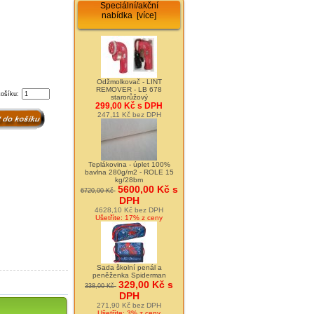
Speciální/akční
nabídka [více]
Odžmolkovač - LINT
REMOVER - LB 678
košíku:
starorůžový
299,00 Kč s DPH
247,11 Kč bez DPH
Teplákovina - úplet 100%
bavlna 280g/m2 - ROLE 15
kg/28bm
5600,00 Kč s
6720,00 Kč
DPH
4628,10 Kč bez DPH
Ušetříte: 17% z ceny
Sada školní penál a
peněženka Spiderman
329,00 Kč s
338,00 Kč
DPH
271,90 Kč bez DPH
Ušetříte: 3% z ceny