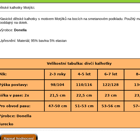
ětské kalhotky Motýlci.
Klasické dětské kalhotky s motivem Motýlků na bocích na smetanovém podkladu. Použitý mat
poddajný na dotek.
Výrobce:
Donella
Upřesnění: Materiál; 95% bavlna 5% elastan
Velikostní tabulka: dívčí kalhotky
Věk:
2-3 roky
4-5 let
6-7 let
8-
Výška postavy:
98/104
110/116
122/128
13
Šířka v pase: 2x
21,5 cm
22,5 cm
23 cm
23
Pro obvod pasu:
47-50 cm
51-53 cm
53-56 cm
57-
Výrobce: Donella
Turecko