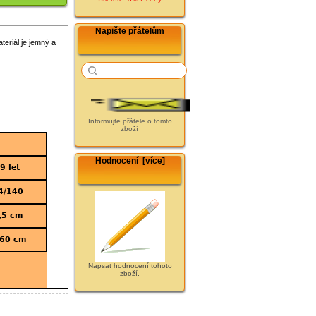
Napište přátelům
eriál je jemný a
Informujte přátele o tomto
zboží
Hodnocení [více]
9 let
4/140
,5 cm
60 cm
Napsat hodnocení tohoto
zboží.