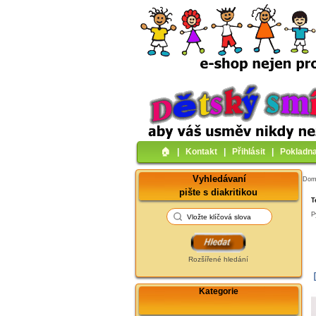
🏠︎
|
Kontakt
|
Přihlásit
|
Pokladn
Vyhledávaní
Do
pište s diakritikou
T
P
Rozšířené hledání
Kategorie