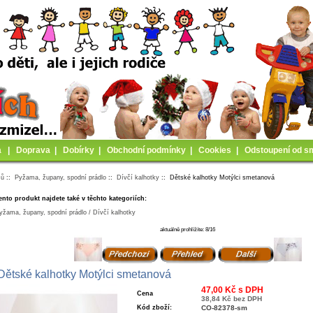
a
|
Doprava
|
Dobírky
|
Obchodní podmínky
|
Cookies
|
Odstoupení od s
mů
::
Pyžama, župany, spodní prádlo
::
Dívčí kalhotky
:: Dětské kalhotky Motýlci smetanová
ento produkt najdete také v těchto kategoriích:
yžama, župany, spodní prádlo / Dívčí kalhotky
aktuálně prohlížíte: 8/16
Dětské kalhotky Motýlci smetanová
47,00 Kč s DPH
Cena
38,84 Kč bez DPH
Kód zboží:
CO-82378-sm