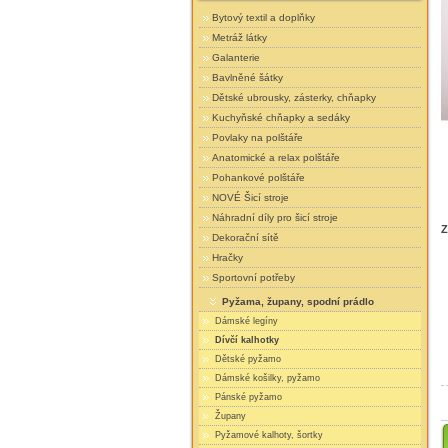
Bytový textil a doplňky
Metráž látky
Galanterie
Bavlněné šátky
Dětské ubrousky, zásterky, chňapky
Kuchyňské chňapky a sedáky
Povlaky na polštáře
Anatomické a relax polštáře
Pohankové polštáře
NOVÉ Šicí stroje
Náhradní díly pro šicí stroje
Z
Dekorační sítě
Hračky
Sportovní potřeby
Pyžama, župany, spodní prádlo
Dámské legíny
Dívčí kalhotky
Dětské pyžamo
Dámské košilky, pyžamo
Pánské pyžamo
Župany
Pyžamové kalhoty, šortky