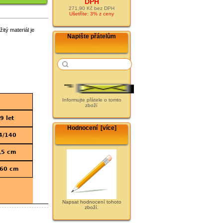
DPH
271,90 Kč bez DPH
Ušetříte: 3% z ceny
tý materiál je
Napište přátelům
Informujte přátele o tomto
zboží
9 let
Hodnocení [více]
4/140
,5 cm
60 cm
Napsat hodnocení tohoto
zboží.