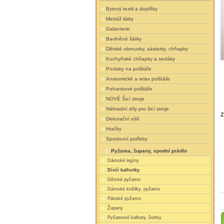
Bytový textil a doplňky
Metráž látky
Galanterie
Bavlněné šátky
Dětské ubrousky, zásterky, chňapky
Kuchyňské chňapky a sedáky
Povlaky na polštáře
Anatomické a relax polštáře
Pohankové polštáře
NOVÉ Šicí stroje
Náhradní díly pro šicí stroje
Z
Dekorační sítě
Hračky
Sportovní potřeby
Pyžama, župany, spodní prádlo
Dámské legíny
Dívčí kalhotky
Dětské pyžamo
Dámské košilky, pyžamo
Pánské pyžamo
Župany
Pyžamové kalhoty, šortky