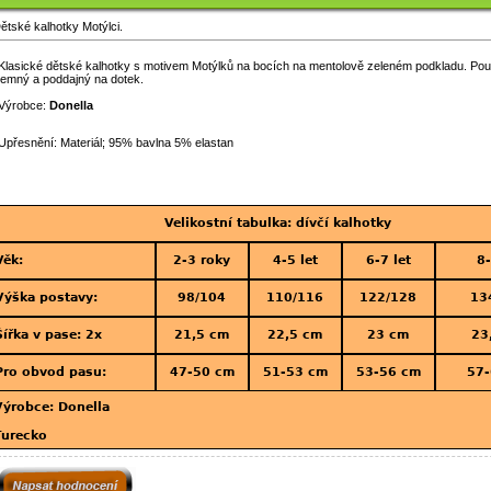
ětské kalhotky Motýlci.
Klasické dětské kalhotky s motivem Motýlků na bocích na mentolově zeleném podkladu. Použi
jemný a poddajný na dotek.
Výrobce:
Donella
Upřesnění: Materiál; 95% bavlna 5% elastan
Velikostní tabulka: dívčí kalhotky
Věk:
2-3 roky
4-5 let
6-7 let
8-
Výška postavy:
98/104
110/116
122/128
13
Šířka v pase: 2x
21,5 cm
22,5 cm
23 cm
23
Pro obvod pasu:
47-50 cm
51-53 cm
53-56 cm
57-
Výrobce: Donella
Turecko