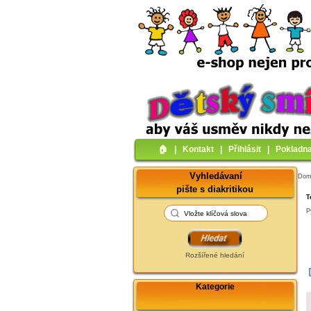
🏠︎
|
Kontakt
|
Přihlásit
|
Pokladn
Vyhledávaní
Do
pište s diakritikou
T
P
Rozšířené hledání
Kategorie