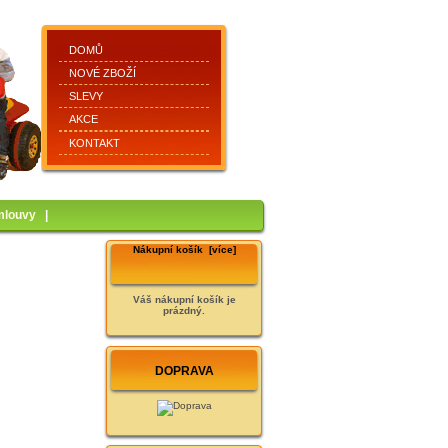
DOMŮ
NOVÉ ZBOŽÍ
SLEVY
AKCE
KONTAKT
mlouvy
|
Nákupní košík [více]
Váš nákupní košík je
prázdný.
DOPRAVA