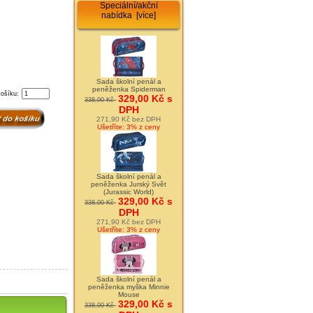
Speciální/akční
nabídka [více]
Sada školní penál a
peněženka Spiderman
košíku:
329,00 Kč s
338,00 Kč
DPH
271,90 Kč bez DPH
Ušetříte: 3% z ceny
Sada školní penál a
peněženka Jurský Svět
(Jurassic World)
329,00 Kč s
338,00 Kč
DPH
271,90 Kč bez DPH
Ušetříte: 3% z ceny
Sada školní penál a
peněženka myška Minnie
Mouse
329,00 Kč s
338,00 Kč