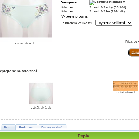
Dostupnost:
Skladem
2x vel. 2-3 roky (98/104)
Skladem
2x vel. 8-9 let (134/140)
Vyberte prosím:
Skladem velikosti:
Přidat do 
zvětšit obrázek
eptejte se na toto zboží
zvětšit obrázek
zvětšit obrázek
Popis
Hodnocení
Dotazy ke zboží
Popis