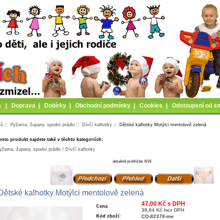
a
|
Doprava
|
Dobírky
|
Obchodní podmínky
|
Cookies
|
Odstoupení od s
mů
::
Pyžama, župany, spodní prádlo
::
Dívčí kalhotky
:: Dětské kalhotky Motýlci mentolově zelená
ento produkt najdete také v těchto kategoriích:
yžama, župany, spodní prádlo / Dívčí kalhotky
aktuálně prohlížíte: 6/16
Dětské kalhotky Motýlci mentolově zelená
47,00 Kč s DPH
Cena
38,84 Kč bez DPH
Kód zboží:
CO-82378-me