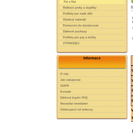
Pat a Mat
D
Reflexní prvky a doplňky
Potřeby pro malé děti
Obalový materiál
Pomocníci do domácnosti
Dárkové poukazy
Potřeby pro psy a kočky
VÝPRODEJ
Informace
O nás
Jak nakupovat
GDPR
Kontakt
Dárkový kupón FAQ
Nezasílat newslatter
Odstoupení od smlouvy