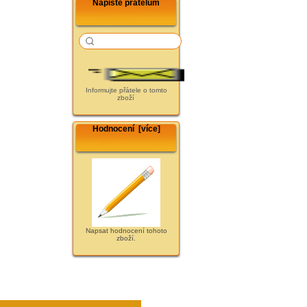
Napište přátelům
Informujte přátele o tomto
zboží
Hodnocení [více]
Napsat hodnocení tohoto
zboží.