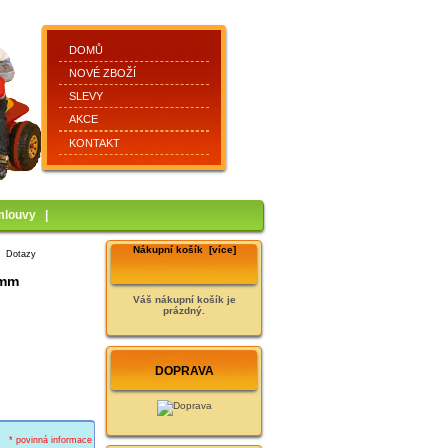
DOMŮ
NOVÉ ZBOŽÍ
SLEVY
AKCE
KONTAKT
mlouvy
|
Nákupní košík [více]
: Dotazy
 mm
Váš nákupní košík je
prázdný.
DOPRAVA
* povinná informace