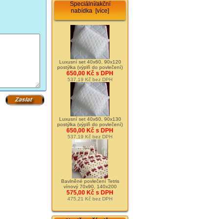
Speciální/akční
nabídka [více]
Luxusní set 40x60, 90x120
postýlka (výplň do povlečení)
650,00 Kč s DPH
537,19 Kč bez DPH
Luxusní set 40x60, 90x130
postýlka (výplň do povlečení)
650,00 Kč s DPH
537,19 Kč bez DPH
Bavlněné povlečení Tetris
vínový 70x90, 140x200
575,00 Kč s DPH
475,21 Kč bez DPH