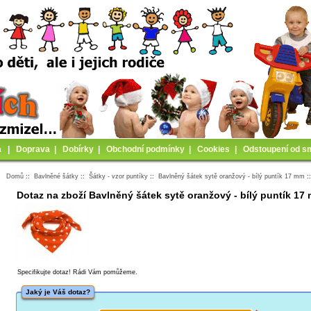
a
|
Doprava
|
Dobírky
|
Obchodní podmínky
|
Cookies
|
Odstoupení od s
Domů
::
Bavlněné šátky
::
Šátky - vzor puntíky
::
Bavlněný šátek sytě oranžový - bílý puntík 17 mm
:
Dotaz na zboží Bavlněný šátek sytě oranžový - bílý puntík 17
Specifikujte dotaz! Rádi Vám pomůžeme.
Jaký je Váš dotaz?