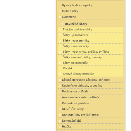
Bytový textil a doplňky
Metráž látky
Galanterie
Bavlněné šátky
Trojcípé bavlněné šátky
Šátky - jednobarevné
Šátky - vzor puntíky
Šátky - vzor kotvičky
Šátky - vzor kvítka, srdíčka, zvířátka
Šátky - maskáč, lebky, motorky
Šátky pro motorkáře
Motýlek
Stylové kšandy neboli šle
Dětské ubrousky, zásterky, chňapky
Kuchyňské chňapky a sedáky
Povlaky na polštáře
Anatomické a relax polštáře
Pohankové polštáře
NOVÉ Šicí stroje
Náhradní díly pro šicí stroje
Dekorační sítě
Hračky