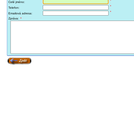
*
Celé jméno:
*
Telefon:
*
Emailová adresa:
Zpráva:
*