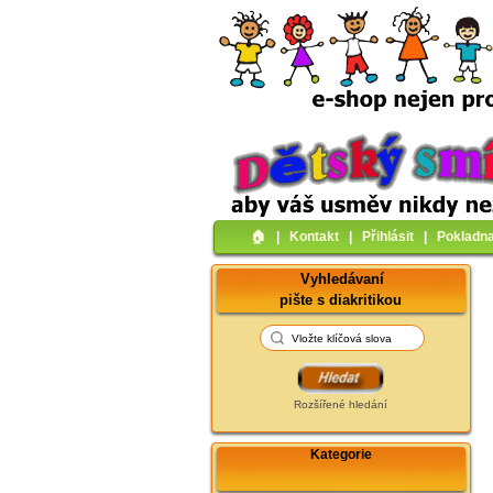
🏠︎
|
Kontakt
|
Přihlásit
|
Pokladn
Vyhledávaní
pište s diakritikou
Rozšířené hledání
Kategorie