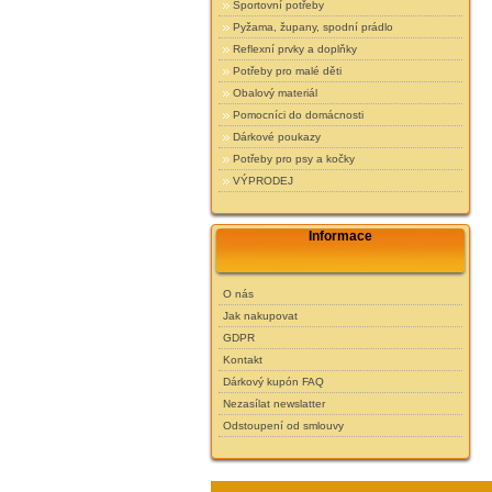
Sportovní potřeby
Pyžama, župany, spodní prádlo
Reflexní prvky a doplňky
Potřeby pro malé děti
Obalový materiál
Pomocníci do domácnosti
Dárkové poukazy
Potřeby pro psy a kočky
VÝPRODEJ
Informace
O nás
Jak nakupovat
GDPR
Kontakt
Dárkový kupón FAQ
Nezasílat newslatter
Odstoupení od smlouvy