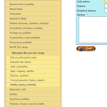
Celé jméno:
Bytový textil a doplňky
Telefon:
Metráž látky
Emailová adresa:
Galanterie
Zpráva:
*
Bavlněné šátky
Dětské ubrousky, zásterky, chňapky
Kuchyňské chňapky a sedáky
Povlaky na polštáře
Anatomické a relax polštáře
Pohankové polštáře
NOVÉ Šicí stroje
Náhradní díly pro šicí stroje
Díly pro průmyslové stroje
Náhradní díly Veritas
Jehly a špendlíky
Oleje, magnety, doplňky
Žárovky, osvětlení
Cívková pouzdra, člunky, chapače
Pedály, motory, řemínky
Dekorační sítě
Hračky
Sportovní potřeby
Pyžama, župany, spodní prádlo