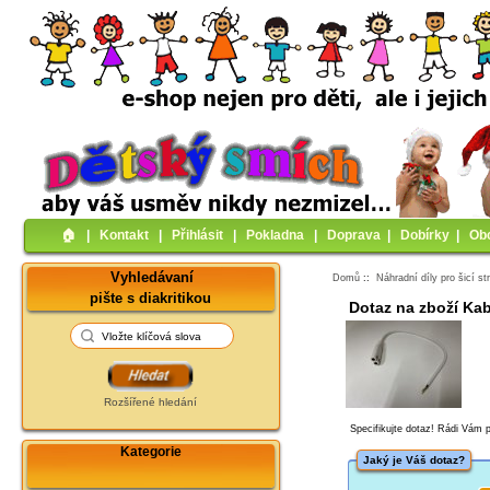
🏠︎
|
Kontakt
|
Přihlásit
|
Pokladna
|
Doprava
|
Dobírky
|
Ob
Vyhledávaní
Domů
::
Náhradní díly pro šicí st
pište s diakritikou
Dotaz na zboží Kab
Rozšířené hledání
Specifikujte dotaz! Rádi Vám
Kategorie
Jaký je Váš dotaz?