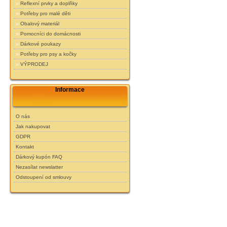
Reflexní prvky a doplňky
Potřeby pro malé děti
Obalový materiál
Pomocníci do domácnosti
Dárkové poukazy
Potřeby pro psy a kočky
VÝPRODEJ
Informace
O nás
Jak nakupovat
GDPR
Kontakt
Dárkový kupón FAQ
Nezasílat newslatter
Odstoupení od smlouvy