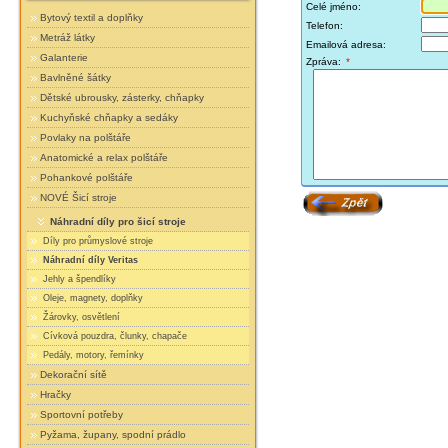
Celé jméno:
Bytový textil a doplňky
Telefon:
Metráž látky
Emailová adresa:
Galanterie
Zpráva:
*
Bavlněné šátky
Dětské ubrousky, zásterky, chňapky
Kuchyňské chňapky a sedáky
Povlaky na polštáře
Anatomické a relax polštáře
Pohankové polštáře
NOVÉ Šicí stroje
Náhradní díly pro šicí stroje
Díly pro průmyslové stroje
Náhradní díly Veritas
Jehly a špendlíky
Oleje, magnety, doplňky
Žárovky, osvětlení
Cívková pouzdra, člunky, chapače
Pedály, motory, řemínky
Dekorační sítě
Hračky
Sportovní potřeby
Pyžama, župany, spodní prádlo