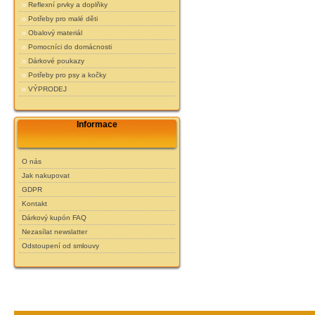
Reflexní prvky a doplňky
Potřeby pro malé děti
Obalový materiál
Pomocníci do domácnosti
Dárkové poukazy
Potřeby pro psy a kočky
VÝPRODEJ
Informace
O nás
Jak nakupovat
GDPR
Kontakt
Dárkový kupón FAQ
Nezasílat newslatter
Odstoupení od smlouvy