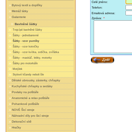
Celé jméno:
Bytový textil a doplňky
Telefon:
Metráž látky
Emailová adresa:
Galanterie
Zpráva:
*
Bavlněné šátky
Trojcípé bavlněné šátky
Šátky - jednobarevné
Šátky - vzor puntíky
Šátky - vzor kotvičky
Šátky - vzor kvítka, srdíčka, zvířátka
Šátky - maskáč, lebky, motorky
Šátky pro motorkáře
Motýlek
Stylové kšandy neboli šle
Dětské ubrousky, zásterky, chňapky
Kuchyňské chňapky a sedáky
Povlaky na polštáře
Anatomické a relax polštáře
Pohankové polštáře
NOVÉ Šicí stroje
Náhradní díly pro šicí stroje
Dekorační sítě
Hračky