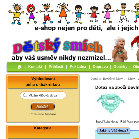
🏠︎
|
Kontakt
|
Přihlásit
|
Pokladna
|
Doprava
|
Dobírky
|
Ob
Vyhledávaní
Domů
::
Bavlněné šátky
::
Šátky - 
pište s diakritikou
Dotaz na zboží Bavln
Rozšířené hledání
Specifikujte dotaz! Rádi Vám p
Kategorie
Jaký je Váš dotaz?