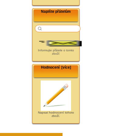
Napište přátelům
Informujte přátele o tomto
zboží
Hodnocení [více]
Napsat hodnocení tohoto
zboží.