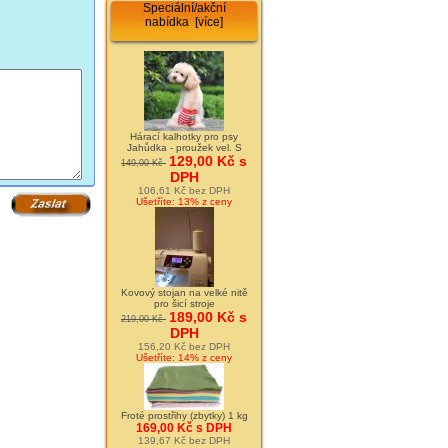
Speciální/akční
nabídka [více]
Hárací kalhotky pro psy
Jahůdka - proužek vel. S
129,00 Kč s
149,00 Kč
DPH
106,61 Kč bez DPH
Ušetříte: 13% z ceny
Kovový stojan na velké nitě
pro šicí stroje
189,00 Kč s
219,00 Kč
DPH
156,20 Kč bez DPH
Ušetříte: 14% z ceny
Froté prostřihy (zbytky) 1 kg
169,00 Kč s DPH
139,67 Kč bez DPH