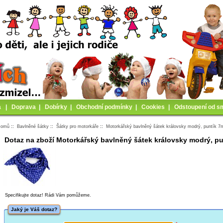
a
|
Doprava
|
Dobírky
|
Obchodní podmínky
|
Cookies
|
Odstoupení od s
Domů
::
Bavlněné šátky
::
Šátky pro motorkáře
::
Motorkářský bavlněný šátek královsky modrý, puntík 
Dotaz na zboží Motorkářský bavlněný šátek královsky modrý, p
Specifikujte dotaz! Rádi Vám pomůžeme.
Jaký je Váš dotaz?