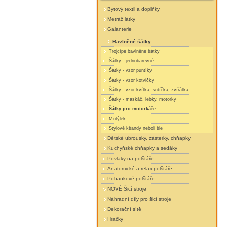
Bytový textil a doplňky
Metráž látky
Galanterie
Bavlněné šátky
Trojcípé bavlněné šátky
Šátky - jednobarevné
Šátky - vzor puntíky
Šátky - vzor kotvičky
Šátky - vzor kvítka, srdíčka, zvířátka
Šátky - maskáč, lebky, motorky
Šátky pro motorkáře
Motýlek
Stylové kšandy neboli šle
Dětské ubrousky, zásterky, chňapky
Kuchyňské chňapky a sedáky
Povlaky na polštáře
Anatomické a relax polštáře
Pohankové polštáře
NOVÉ Šicí stroje
Náhradní díly pro šicí stroje
Dekorační sítě
Hračky