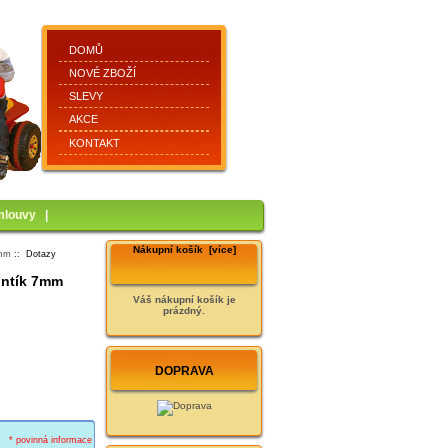
DOMŮ
NOVÉ ZBOŽÍ
SLEVY
AKCE
KONTAKT
mlouvy
|
Nákupní košík [více]
7mm
:: Dotazy
untík 7mm
Váš nákupní košík je
prázdný.
DOPRAVA
* povinná informace