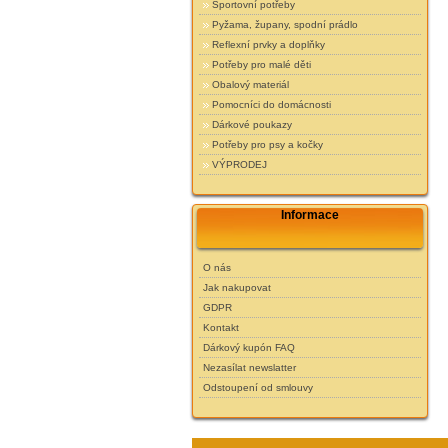
Sportovní potřeby
Pyžama, župany, spodní prádlo
Reflexní prvky a doplňky
Potřeby pro malé děti
Obalový materiál
Pomocníci do domácnosti
Dárkové poukazy
Potřeby pro psy a kočky
VÝPRODEJ
Informace
O nás
Jak nakupovat
GDPR
Kontakt
Dárkový kupón FAQ
Nezasílat newslatter
Odstoupení od smlouvy