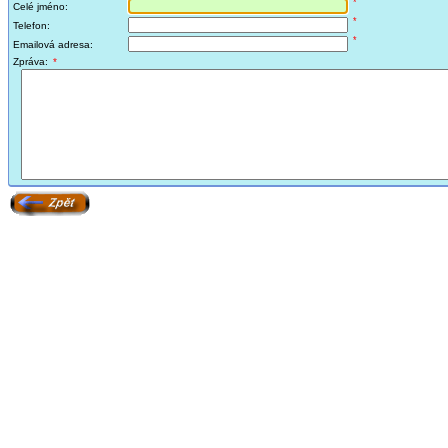
*
Celé jméno:
*
Telefon:
*
Emailová adresa:
Zpráva:
*