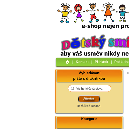
🏠︎
|
Kontakt
|
Přihlásit
|
Pokladn
Vyhledávaní
pište s diakritikou
Rozšířené hledání
Kategorie