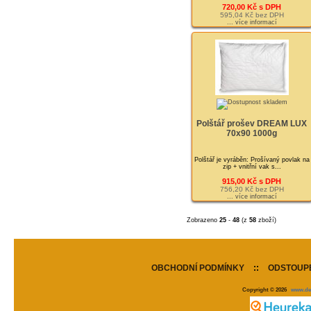
720,00 Kč s DPH
595,04 Kč bez DPH
... více informací
Polštář prošev DREAM LUX
70x90 1000g
Polštář je vyráběn: Prošívaný povlak na
zip + vnitřní vak s...
915,00 Kč s DPH
756,20 Kč bez DPH
... více informací
Zobrazeno
25
-
48
(z
58
zboží)
OBCHODNÍ PODMÍNKY
::
ODSTOUPE
Copyright © 2026
www.de