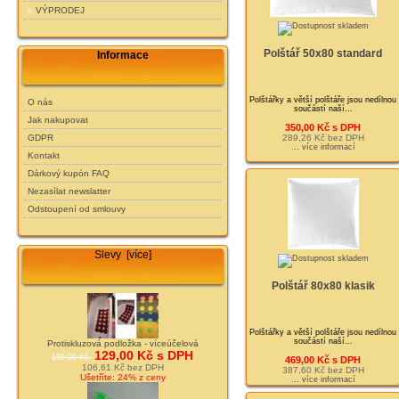
VÝPRODEJ
Polštář 50x80 standard
Informace
Polštářky a větší polštáře jsou nedílnou
O nás
součástí naší...
Jak nakupovat
350,00 Kč s DPH
289,26 Kč bez DPH
GDPR
... více informací
Kontakt
Dárkový kupón FAQ
Nezasílat newslatter
Odstoupení od smlouvy
Slevy [více]
Polštář 80x80 klasik
Polštářky a větší polštáře jsou nedílnou
součástí naší...
Protiskluzová podložka - víceúčelová
129,00 Kč s DPH
169,00 Kč
469,00 Kč s DPH
106,61 Kč bez DPH
387,60 Kč bez DPH
Ušetříte: 24% z ceny
... více informací