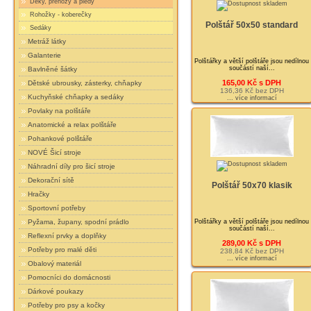
Deky, přehozy a plédy
Rohožky - koberečky
Polštář 50x50 standard
Sedáky
Metráž látky
Galanterie
Polštářky a větší polštáře jsou nedílnou
součástí naší...
Bavlněné šátky
165,00 Kč s DPH
Dětské ubrousky, zásterky, chňapky
136,36 Kč bez DPH
Kuchyňské chňapky a sedáky
... více informací
Povlaky na polštáře
Anatomické a relax polštáře
Pohankové polštáře
NOVÉ Šicí stroje
Náhradní díly pro šicí stroje
Dekorační sítě
Polštář 50x70 klasik
Hračky
Sportovní potřeby
Polštářky a větší polštáře jsou nedílnou
Pyžama, župany, spodní prádlo
součástí naší...
Reflexní prvky a doplňky
289,00 Kč s DPH
Potřeby pro malé děti
238,84 Kč bez DPH
... více informací
Obalový materiál
Pomocníci do domácnosti
Dárkové poukazy
Potřeby pro psy a kočky