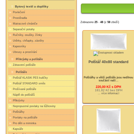
Bytový textil a doplňky
Povlečení
Prostěradla
Zobrazeno
25
-
48
(z
58
zboží)
Matracové chrániče
Separační potahy
Ručníky, osušky, žínky
Utěrky, chňapky, zástěry
Kapesníky
Ubrusy a prostírání
Přikrývky a polštáře
Polštář 40x80 standard
Zdravotní polštáře
Polštáře
Polštářky a větší polštáře jsou nedílnou
Polštář KLASIK PES kuličky
součástí naší...
Polštář STANDARD směs
220,00 Kč s DPH
Prošívané polštáře
181,82 Kč bez DPH
... více informací
Náplň do polštářů
Přikrývky
Nepropustné povlaky na lůžkoviny
Polštářky
Povlaky na polštáře
Pro děti a miminka
Kapsáře