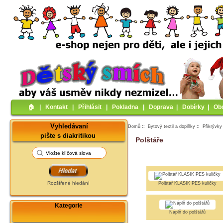
🏠︎
|
Kontakt
|
Přihlásit
|
Pokladna
|
Doprava
|
Dobírky
|
Ob
Vyhledávaní
Domů
::
Bytový textil a doplňky
::
Přikrývky
pište s diakritikou
Polštáře
Rozšířené hledání
Polštář KLASIK PES kuličky
Kategorie
Náplň do polštářů