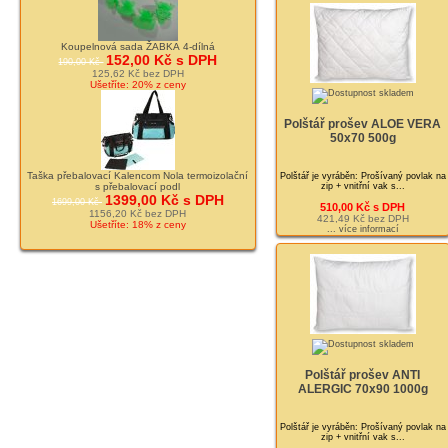
Koupelnová sada ŽABKA 4-dílná
152,00 Kč s DPH
190,00 Kč
125,62 Kč bez DPH
Ušetříte: 20% z ceny
Polštář prošev ALOE VERA
50x70 500g
Taška přebalovací Kalencom Nola termoizolační
Polštář je vyráběn: Prošívaný povlak na
s přebalovací podl
zip + vnitřní vak s...
1399,00 Kč s DPH
1699,00 Kč
510,00 Kč s DPH
1156,20 Kč bez DPH
421,49 Kč bez DPH
Ušetříte: 18% z ceny
... více informací
Polštář prošev ANTI
ALERGIC 70x90 1000g
Polštář je vyráběn: Prošívaný povlak na
zip + vnitřní vak s...