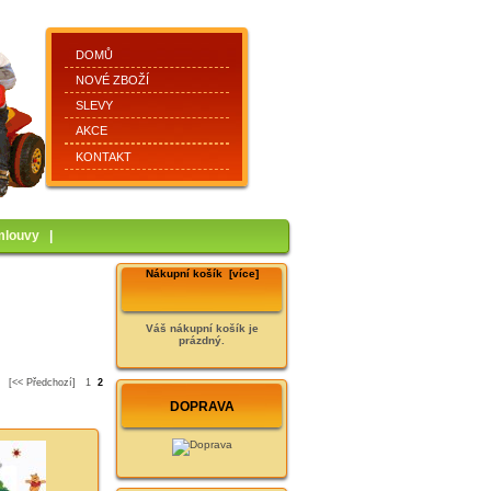
DOMŮ
NOVÉ ZBOŽÍ
SLEVY
AKCE
KONTAKT
mlouvy
|
Nákupní košík [více]
Váš nákupní košík je
prázdný.
[<< Předchozí]
1
2
DOPRAVA