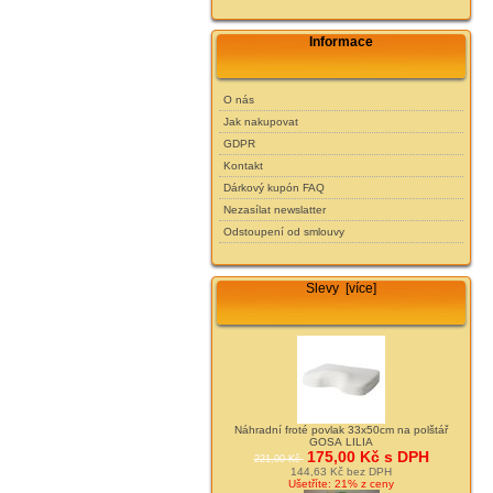
Informace
O nás
Jak nakupovat
GDPR
Kontakt
Dárkový kupón FAQ
Nezasílat newslatter
Odstoupení od smlouvy
Slevy [více]
Náhradní froté povlak 33x50cm na polštář
GOSA LILIA
175,00 Kč s DPH
221,00 Kč
144,63 Kč bez DPH
Ušetříte: 21% z ceny