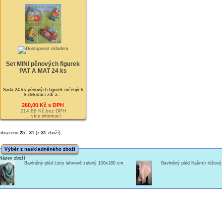
Set MINI pěnových figurek
PAT A MAT 24 ks
Sada 24 ks pěnových figurek určených
k dekoraci zdí a...
260,00 Kč s DPH
214,88 Kč bez DPH
... více informací
obrazeno
25
-
31
(z
31
zboží)
Výběr z naskladněného zboží
Název zboží
Bavlněný pléd Listy lahvově zelený 100x180 cm
Bavlněný pléd Kašmír růžov