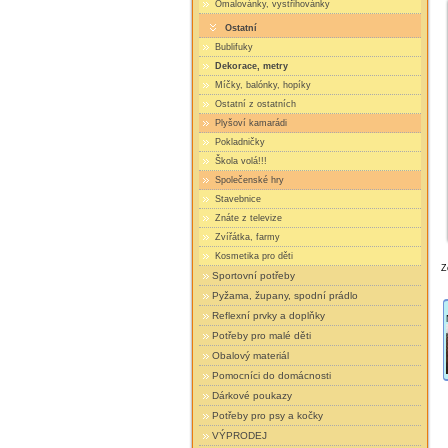
Omalovánky, vystřihovánky
Ostatní
Bublifuky
Dekorace, metry
Míčky, balónky, hopíky
Ostatní z ostatních
Plyšoví kamarádi
Pokladničky
Škola volá!!!
Společenské hry
Stavebnice
Znáte z televize
Zvířátka, farmy
Kosmetika pro děti
Z
Sportovní potřeby
Pyžama, župany, spodní prádlo
Reflexní prvky a doplňky
Potřeby pro malé děti
Obalový materiál
Pomocníci do domácnosti
Dárkové poukazy
Potřeby pro psy a kočky
VÝPRODEJ