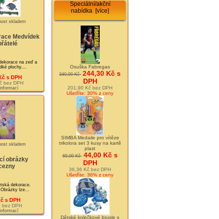
Speciální/akční
nabídka [více]
race Medvídek
přátelé
dekorace na zeď a
Osuška Fabregas
dké plochy....
244,30 Kč s
349,00 Kč
Kč s DPH
DPH
č bez DPH
201,90 Kč bez DPH
 informací
Ušetříte: 30% z ceny
SIMBA Medaile pro vítěze
trikolora set 3 kusy na kartě
plast
44,00 Kč s
69,00 Kč
cí obrázky
DPH
cezny
36,36 Kč bez DPH
Ušetříte: 36% z ceny
tská dekorace.
Obrázky lze...
Kč s DPH
č bez DPH
 informací
Dětské kolečkové brusle s