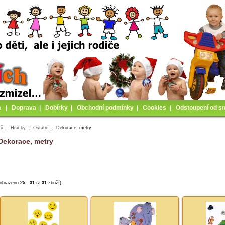
a
|
Doprava
|
Dobírky
|
Obchodní podmínky
|
Cookies
|
Odstoupení od s
mů
::
Hračky
::
Ostatní
:: Dekorace, metry
Dekorace, metry
obrazeno
25
-
31
(z
31
zboží)