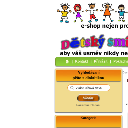
🏠︎
|
Kontakt
|
Přihlásit
|
Pokladn
Vyhledávaní
Do
pište s diakritikou
Z
Rozšířené hledání
Kategorie