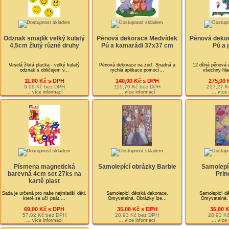
Odznak smajlík velký kulatý
Pěnová dekorace Medvídek
Pěnová deko
4,5cm žlutý různé druhy
Pú a kamarádi 37x37 cm
Pú a 
Veselá žlutá placka - velký kulatý
Pěnová dekorace na zeď. Snadná a
12 dílná pěnová 
odznak s obličejem v...
rychlá aplikace pomocí...
všechny hla
11,00 Kč s DPH
140,00 Kč s DPH
275,00 
9,09 Kč bez DPH
115,70 Kč bez DPH
227,27 K
... více informací
... více informací
... více
Písmena magnetická
Samolepící obrázky Barbie
Samolepí
barevná 4cm set 27ks na
Prin
kartě plast
Sada je určená pro naše nejmladší děti,
Samolepicí dětská dekorace.
Samolepicí dě
které se učí psát....
Omyvatelná. Obrázky lze...
Omyvatelná. 
69,00 Kč s DPH
35,00 Kč s DPH
35,00 
57,02 Kč bez DPH
28,93 Kč bez DPH
28,93 K
... více informací
... více informací
... více