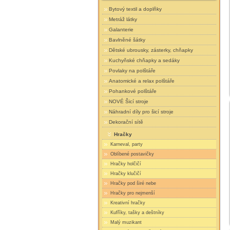
Bytový textil a doplňky
Metráž látky
Galanterie
Bavlněné šátky
Dětské ubrousky, zásterky, chňapky
Kuchyňské chňapky a sedáky
Povlaky na polštáře
Anatomické a relax polštáře
Pohankové polštáře
NOVÉ Šicí stroje
Náhradní díly pro šicí stroje
Dekorační sítě
Hračky
Karneval, party
Oblíbené postavičky
Hračky holčičí
Hračky klučičí
Hračky pod širé nebe
Hračky pro nejmenší
Kreativní hračky
Kufříky, tašky a deštníky
Malý muzikant