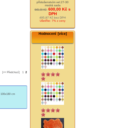
příslušenstvím vel.27-30
modrá sada
600,00 Kč s
645,00 Kč
DPH
495,87 Kč bez DPH
Ušetříte: 7% z ceny
Hodnocení [více]
[<< Předchozí]
1
2
ý 100x180 cm