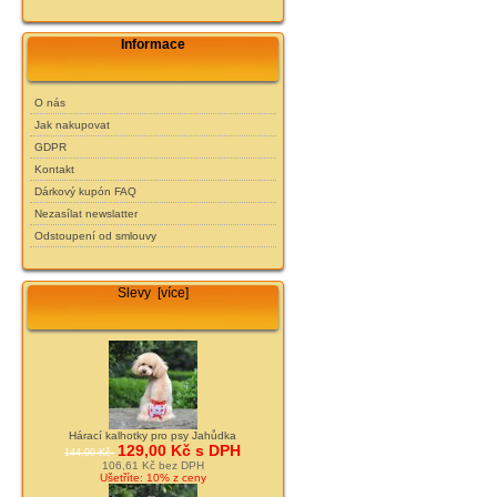
Informace
O nás
Jak nakupovat
GDPR
Kontakt
Dárkový kupón FAQ
Nezasílat newslatter
Odstoupení od smlouvy
Slevy [více]
Hárací kalhotky pro psy Jahůdka
129,00 Kč s DPH
144,00 Kč
106,61 Kč bez DPH
Ušetříte: 10% z ceny