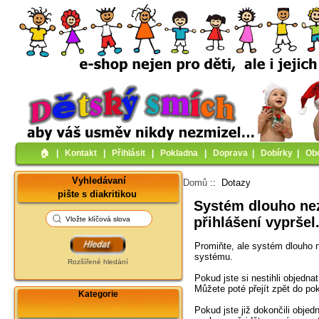
🏠︎
|
Kontakt
|
Přihlásit
|
Pokladna
|
Doprava
|
Dobírky
|
Ob
Vyhledávaní
Domů
:: Dotazy
pište s diakritikou
Systém dlouho nez
přihlášení vypršel
Promiňte, ale systém dlouho n
systému.
Rozšířené hledání
Pokud jste si nestihli objedna
Můžete poté přejít zpět do po
Kategorie
Pokud jste již dokončili objed