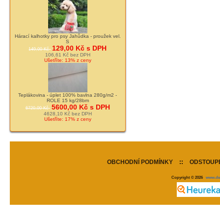
Hárací kalhotky pro psy Jahůdka - proužek vel.
S
129,00 Kč s DPH
149,00 Kč
106,61 Kč bez DPH
Ušetříte: 13% z ceny
Teplákovina - úplet 100% bavlna 280g/m2 -
ROLE 15 kg/28bm
5600,00 Kč s DPH
6720,00 Kč
4628,10 Kč bez DPH
Ušetříte: 17% z ceny
OBCHODNÍ PODMÍNKY
::
ODSTOUPE
Copyright © 2026
www.de