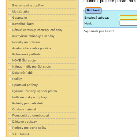
souboru, přejděte prosím na 
Bytový textil a doplňky
Přihlásit
Metráž látky
Emailová adresa:
Galanterie
Heslo:
Bavlněné šátky
Dětské ubrousky, zásterky, chňapky
Zapomněli jste heslo?
Kuchyňské chňapky a sedáky
Povlaky na polštáře
Anatomické a relax polštáře
Pohankové polštáře
NOVÉ Šicí stroje
Náhradní díly pro šicí stroje
Dekorační sítě
Hračky
Sportovní potřeby
Pyžama, župany, spodní prádlo
Reflexní prvky a doplňky
Potřeby pro malé děti
Obalový materiál
Pomocníci do domácnosti
Dárkové poukazy
Potřeby pro psy a kočky
VÝPRODEJ