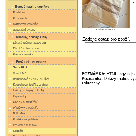
Bytový textil a doplňky
Povlečení
Prostěradla
Matracové chrániče
zvětšit obrázek
Separační potahy
Ručníky, osušky, žínky
Zadejte dotaz pro zboží.
Dětské ručníky 50x30 cm
Dětské velké osušky
Plážové osušky
Froté ručníky, osušky
Série DITA
POZNÁMKA:
HTML tagy nejso
Série EMA
Poznámka:
Dotazy mohou vyža
Bambusové ručníky, osušky
zobrazeny
Koupelnové doplňky a žínky
Utěrky, chňapky, zástěry
Kapesníky
Ubrusy a prostírání
Přikrývky a polštáře
Polštářky
Povlaky na polštáře
Pro děti a miminka
Kapsáře