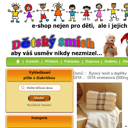
🏠︎
|
Kontakt
|
Přihlásit
|
Pokladna
|
Doprava
|
Dobírky
|
Ob
Vyhledávaní
Domů
::
Bytový textil a doplňky
DITA
::
DITA smetanová (500m
pište s diakritikou
Rozšířené hledání
Kategorie