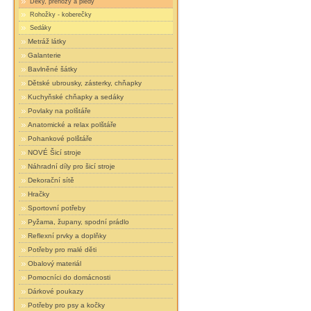
Deky, přehozy a plédy
Rohožky - koberečky
Sedáky
Metráž látky
Galanterie
Bavlněné šátky
Dětské ubrousky, zásterky, chňapky
Kuchyňské chňapky a sedáky
Povlaky na polštáře
Anatomické a relax polštáře
Pohankové polštáře
NOVÉ Šicí stroje
Náhradní díly pro šicí stroje
Dekorační sítě
Hračky
Sportovní potřeby
Pyžama, župany, spodní prádlo
Reflexní prvky a doplňky
Potřeby pro malé děti
Obalový materiál
Pomocníci do domácnosti
Dárkové poukazy
Potřeby pro psy a kočky