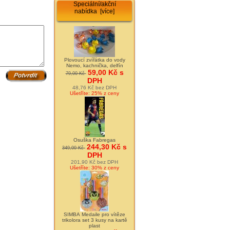
Speciální/akční
nabídka [více]
Plovoucí zvířátka do vody
Nemo, kachnička, delfín
59,00 Kč s
79,00 Kč
DPH
48,76 Kč bez DPH
Ušetříte: 25% z ceny
Osuška Fabregas
244,30 Kč s
349,00 Kč
DPH
201,90 Kč bez DPH
Ušetříte: 30% z ceny
SIMBA Medaile pro vítěze
trikolora set 3 kusy na kartě
plast