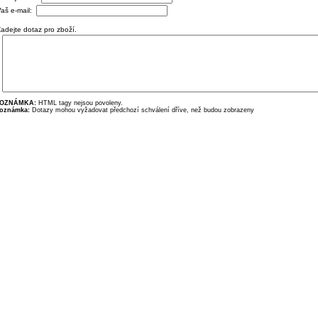
aš e-mail:
adejte dotaz pro zboží.
OZNÁMKA:
HTML tagy nejsou povoleny.
oznámka:
Dotazy mohou vyžadovat předchozí schválení dříve, než budou zobrazeny