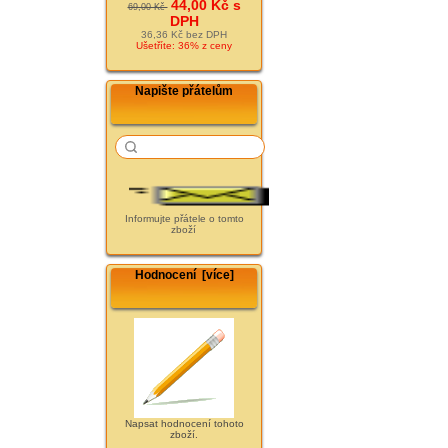
44,00 Kč s
69,00 Kč
DPH
36,36 Kč bez DPH
Ušetříte: 36% z ceny
Napište přátelům
Informujte přátele o tomto
zboží
Hodnocení [více]
Napsat hodnocení tohoto
zboží.