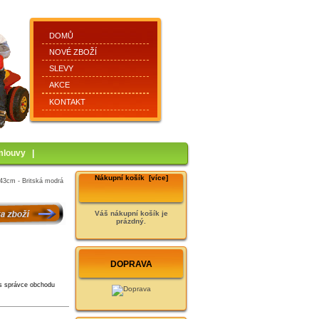
DOMŮ
NOVÉ ZBOŽÍ
SLEVY
AKCE
KONTAKT
mlouvy
|
Nákupní košík [více]
x43cm - Britská modrá
Váš nákupní košík je
prázdný.
DOPRAVA
s správce obchodu