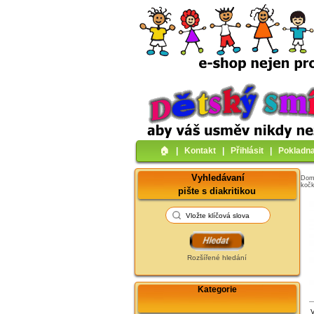
🏠︎
|
Kontakt
|
Přihlásit
|
Pokladn
Vyhledávaní
Do
koč
pište s diakritikou
Rozšířené hledání
Kategorie
V