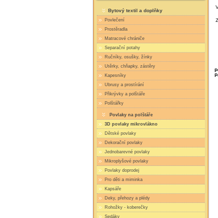
V
Bytový textil a doplňky
Z
Povlečení
Prostěradla
Matracové chrániče
Separační potahy
Ručníky, osušky, žínky
Utěrky, chňapky, zástěry
P
P
Kapesníky
Ubrusy a prostírání
Přikrývky a polštáře
Polštářky
Povlaky na polštáře
3D povlaky mikrovlákno
Dětské povlaky
Dekorační povlaky
Jednobarevné povlaky
Mikroplyšové povlaky
Povlaky doprodej
Pro děti a miminka
Kapsáře
Deky, přehozy a plédy
Rohožky - koberečky
Sedáky