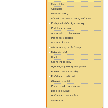
Metráž látky
Galanterie
Bavlněné šátky
Dětské ubrousky, zásterky, chňapky
Kuchyňské chňapky a sedáky
Povlaky na polštáře
Anatomické a relax polštáře
Pohankové polštáře
NOVÉ Šicí stroje
Náhradní díly pro šicí stroje
Dekorační sítě
Hračky
Sportovní potřeby
Pyžama, župany, spodní prádlo
Reflexní prvky a doplňky
Potřeby pro malé děti
Obalový materiál
Pomocníci do domácnosti
Dárkové poukazy
Potřeby pro psy a kočky
VÝPRODEJ