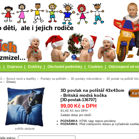
a
|
Doprava
|
Dobírky
|
Obchodní podmínky
|
Cookies
|
Odstoupení od s
mů
::
Bytový textil a doplňky
::
Povlaky na polštáře
::
3D povlaky mikrovlákno
::
3D povlak na polštář 43
ka
:: Dotazy
3D povlak na polštář 43x43cm
- Britská modrá kočka
[3D-povlak-136707]
99,00 Kč s DPH
81,82 Kč bez DPH
Zadejte dotaz pro zboží.
POZNÁMKA:
HTML tagy nejsou povoleny.
POZNÁMKA:
Před zobrazením dotazu je vyžadován souhla
zvětšit obrázek
aše jméno: