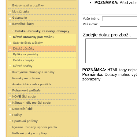
POZNÁMKA:
Před zobr
Bytový textil a doplňky
Metráž látky
Galanterie
Vaše jméno:
Bavlněné šátky
Vaš e-mail:
Dětské ubrousky, zásterky, chňapky
Zadejte dotaz pro zboží.
Dětské ubrousky pod svačinu
Sady do školy a školky
Dětské zástěrky
Pytlíky na přezůvky
Dětské chňapky
Dětské sedáky
POZNÁMKA:
HTML tagy nejso
Kuchyňské chňapky a sedáky
Poznámka:
Dotazy mohou vyža
Povlaky na polštáře
zobrazeny
Anatomické a relax polštáře
Pohankové polštáře
NOVÉ Šicí stroje
Náhradní díly pro šicí stroje
Dekorační sítě
Hračky
Sportovní potřeby
Pyžama, župany, spodní prádlo
Reflexní prvky a doplňky