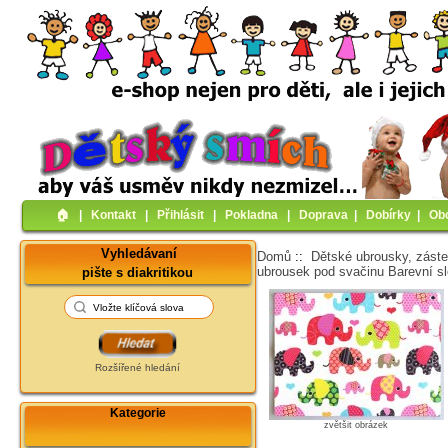
🏠︎
|
Kontakt
|
Přihlásit
|
Pokladna
|
Doprava
|
Dobírky
|
Ob
Vyhledávaní
Domů
::
Dětské ubrousky, záste
ubrousek pod svačinu Barevní sl
pište s diakritikou
Rozšířené hledání
Kategorie
zvětšit obrázek