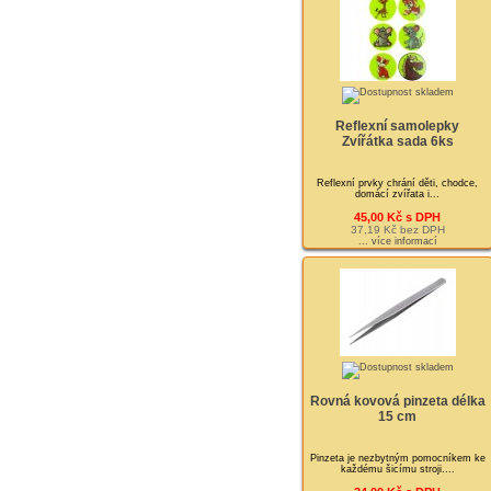
Reflexní samolepky
Zvířátka sada 6ks
Reflexní prvky chrání děti, chodce,
domácí zvířata i...
45,00 Kč s DPH
37,19 Kč bez DPH
... více informací
Rovná kovová pinzeta délka
15 cm
Pinzeta je nezbytným pomocníkem ke
každému šicímu stroji....