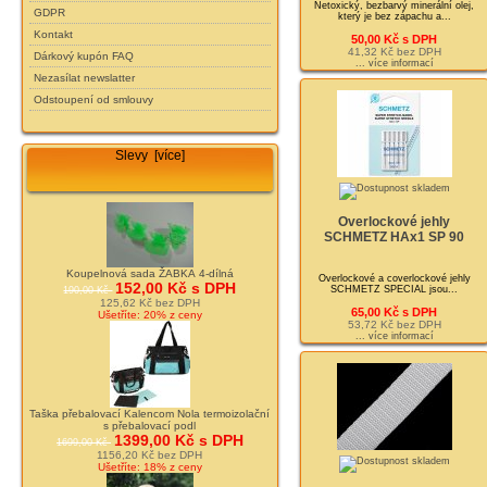
Netoxický, bezbarvý minerální olej,
GDPR
který je bez zápachu a...
Kontakt
50,00 Kč s DPH
41,32 Kč bez DPH
Dárkový kupón FAQ
... více informací
Nezasílat newslatter
Odstoupení od smlouvy
Slevy [více]
Overlockové jehly
SCHMETZ HAx1 SP 90
Koupelnová sada ŽABKA 4-dílná
Overlockové a coverlockové jehly
152,00 Kč s DPH
SCHMETZ SPECIAL jsou...
190,00 Kč
125,62 Kč bez DPH
65,00 Kč s DPH
Ušetříte: 20% z ceny
53,72 Kč bez DPH
... více informací
Taška přebalovací Kalencom Nola termoizolační
s přebalovací podl
1399,00 Kč s DPH
1699,00 Kč
1156,20 Kč bez DPH
Ušetříte: 18% z ceny