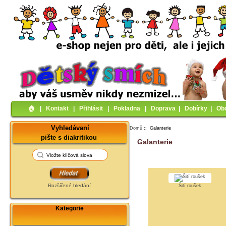
🏠︎
|
Kontakt
|
Přihlásit
|
Pokladna
|
Doprava
|
Dobírky
|
Ob
Vyhledávaní
Domů
:: Galanterie
pište s diakritikou
Galanterie
Rozšířené hledání
Šití roušek
Kategorie