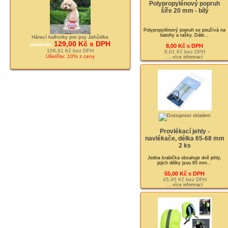
Polypropylénový popruh
šíře 20 mm - bílý
Polypropylénový popruh se používá na
batohy a tašky. Dále...
Hárací kalhotky pro psy Jahůdka
129,00 Kč s DPH
144,00 Kč
8,00 Kč s DPH
106,61 Kč bez DPH
6,61 Kč bez DPH
Ušetříte: 10% z ceny
... více informací
Provlékací jehly -
navlékače, délka 65-68 mm
2 ks
Jedna krabička obsahuje dvě jehly,
jejich délky jsou 65 mm...
55,00 Kč s DPH
45,45 Kč bez DPH
... více informací