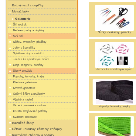
Bytový textil a doplňky
Metráž látky
Galanterie
Šití roušek
Reflexní prvky a doplňky
Nůžky, cvakačky, páráčky
Šicí nitě
Nůžky, cvakačky, páráčky
Jehly a špendlíky
Spirálové zipy v metráži
Jezdce ke spirálovým zipům
Oleje, magnety, doplňky
Jezdce ke spirálovým zipům
Šikmý proužek
Popruhy, lemovky, krajky
Plastová galanterie
Kovová galanterie
Oděvní šňůry a pruženky
Výplně a náplně
Vázací provázek - motouz
Popruhy, lemovky, krajky
Ostatní krejčovské potřeby
Svatební dekorace
Bavlněné šátky
Dětské ubrousky, zásterky, chňapky
Kuchyňské chňapky a sedáky