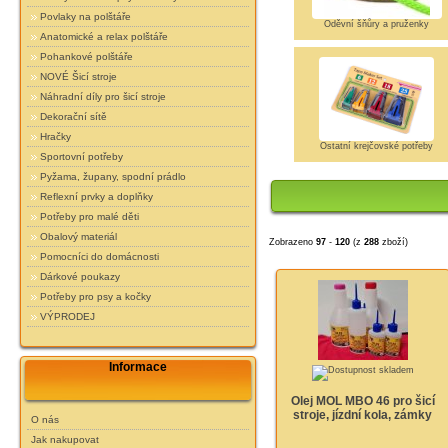
Povlaky na polštáře
Oděvní šňůry a pruženky
Anatomické a relax polštáře
Pohankové polštáře
NOVÉ Šicí stroje
Náhradní díly pro šicí stroje
Dekorační sítě
Hračky
Ostatní krejčovské potřeby
Sportovní potřeby
Pyžama, župany, spodní prádlo
Reflexní prvky a doplňky
Potřeby pro malé děti
Obalový materiál
Zobrazeno
97
-
120
(z
288
zboží)
Pomocníci do domácnosti
Dárkové poukazy
Potřeby pro psy a kočky
VÝPRODEJ
Informace
Olej MOL MBO 46 pro šicí
stroje, jízdní kola, zámky
O nás
Jak nakupovat