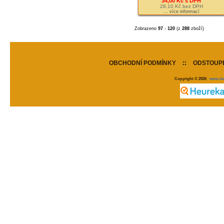
34,00 Kč s DPH
28,10 Kč bez DPH
... více informací
Zobrazeno
97
-
120
(z
288
zboží)
OBCHODNÍ PODMÍNKY
::
ODSTOUPE
Copyright © 2026
www.de