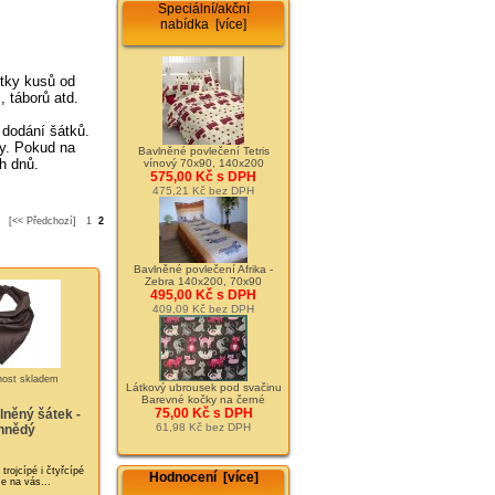
Speciální/akční
nabídka [více]
tky kusů od
, táborů atd.
 dodání šátků.
dy. Pokud na
Bavlněné povlečení Tetris
h dnů.
vínový 70x90, 140x200
575,00 Kč s DPH
475,21 Kč bez DPH
[<< Předchozí]
1
2
Bavlněné povlečení Afrika -
Zebra 140x200, 70x90
495,00 Kč s DPH
409,09 Kč bez DPH
Látkový ubrousek pod svačinu
Barevné kočky na černé
75,00 Kč s DPH
lněný šátek -
61,98 Kč bez DPH
hnědý
rojcípé i čtyřcípé
Hodnocení [více]
Je na vás...