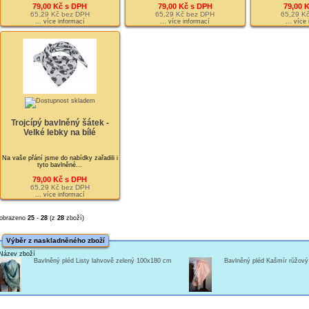
79,00 Kč s DPH
79,00 Kč s DPH
79,00 
65,29 Kč bez DPH
65,29 Kč bez DPH
65,29 K
... více informací
... více informací
... více
Trojcípý bavlněný šátek -
Velké lebky na bílé
Na vaše přání jsme do nabídky zařadili i
tyto bavlněné...
79,00 Kč s DPH
65,29 Kč bez DPH
... více informací
obrazeno
25
-
28
(z
28
zboží)
Výběr z naskladněného zboží
Název zboží
Bavlněný pléd Listy lahvově zelený 100x180 cm
Bavlněný pléd Kašmír růžov