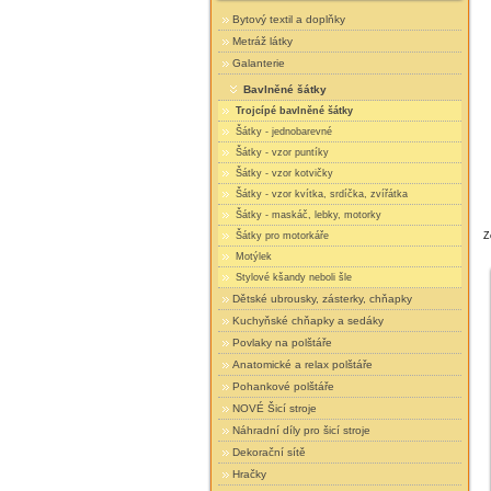
Bytový textil a doplňky
Metráž látky
Galanterie
Bavlněné šátky
Trojcípé bavlněné šátky
Šátky - jednobarevné
Šátky - vzor puntíky
Šátky - vzor kotvičky
Šátky - vzor kvítka, srdíčka, zvířátka
Šátky - maskáč, lebky, motorky
Šátky pro motorkáře
Z
Motýlek
Stylové kšandy neboli šle
Dětské ubrousky, zásterky, chňapky
Kuchyňské chňapky a sedáky
Povlaky na polštáře
Anatomické a relax polštáře
Pohankové polštáře
NOVÉ Šicí stroje
Náhradní díly pro šicí stroje
Dekorační sítě
Hračky