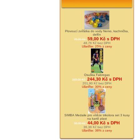
Plovoucí zvířátka do vody Nemo, kachnička,
delfín
59,00 Kč s DPH
79,00 Kč
48,76 Kč bez DPH
Ušetříte: 25% z ceny
Osuška Fabregas
244,30 Kč s DPH
349,00 Kč
201,90 Kč bez DPH
Ušetříte: 30% z ceny
SIMBA Medaile pro vítěze trikolora set 3 kusy
na kartě plast
44,00 Kč s DPH
69,00 Kč
36,36 Kč bez DPH
Ušetříte: 36% z ceny