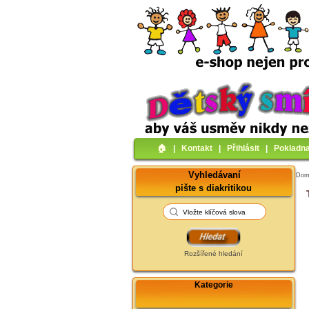
🏠︎
|
Kontakt
|
Přihlásit
|
Pokladn
Vyhledávaní
Do
pište s diakritikou
Rozšířené hledání
Kategorie