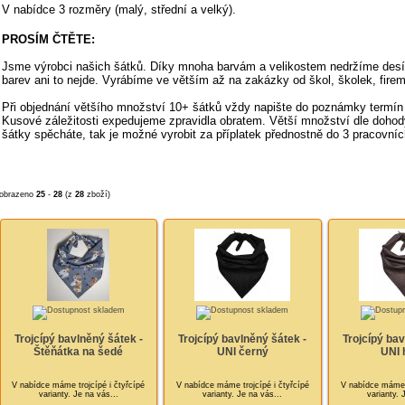
V nabídce 3 rozměry (malý, střední a velký).
PROSÍM ČTĚTE:
Jsme výrobci našich šátků. Díky mnoha barvám a velikostem nedržíme desí
barev ani to nejde. Vyrábíme ve větším až na zakázky od škol, školek, firem
Při objednání většího množství 10+ šátků vždy napište do poznámky termín
Kusové záležitosti expedujeme zpravidla obratem. Větší množství dle doho
šátky spěcháte, tak je možné vyrobit za příplatek přednostně do 3 pracovníc
obrazeno
25
-
28
(z
28
zboží)
Trojcípý bavlněný šátek -
Trojcípý bavlněný šátek -
Trojcípý bav
Štěňátka na šedé
UNI černý
UNI 
V nabídce máme trojcípé i čtyřcípé
V nabídce máme trojcípé i čtyřcípé
V nabídce máme t
varianty. Je na vás...
varianty. Je na vás...
varianty. 