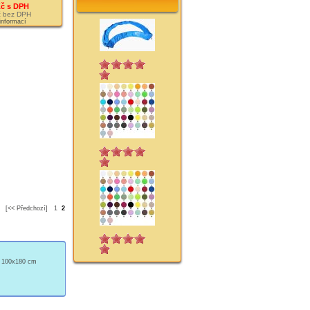
Kč s DPH
č bez DPH
 informací
[<< Předchozí]
1
2
ý 100x180 cm