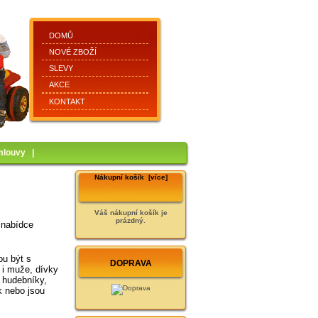
DOMŮ
NOVÉ ZBOŽÍ
SLEVY
AKCE
KONTAKT
mlouvy
|
Nákupní košík [více]
Váš nákupní košík je
prázdný.
v nabídce
ou být s
DOPRAVA
 i muže, dívky
, hudebníky,
k nebo jsou