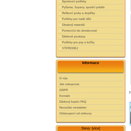
Sportovní potřeby
Pyžama, župany, spodní prádlo
Reflexní prvky a doplňky
Potřeby pro malé děti
Obalový materiál
Pomocníci do domácnosti
Dárkové poukazy
Potřeby pro psy a kočky
VÝPRODEJ
Informace
O nás
Jak nakupovat
GDPR
Z
Kontakt
Dárkový kupón FAQ
Nezasílat newslatter
Odstoupení od smlouvy
Slevy [více]