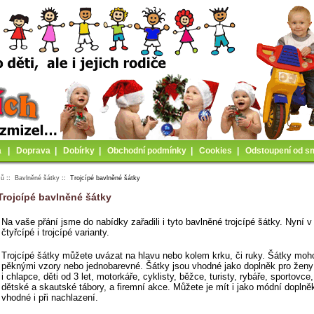
a
|
Doprava
|
Dobírky
|
Obchodní podmínky
|
Cookies
|
Odstoupení od s
mů
::
Bavlněné šátky
:: Trojcípé bavlněné šátky
Trojcípé bavlněné šátky
Na vaše přání jsme do nabídky zařadili i tyto bavlněné trojcípé šátky. Nyní 
čtyřcípé i trojcípé varianty.
Trojcípé šátky můžete uvázat na hlavu nebo kolem krku, či ruky. Šátky moh
pěknými vzory nebo jednobarevné. Šátky jsou vhodné jako doplněk pro ženy
i chlapce, děti od 3 let, motorkáře, cyklisty, běžce, turisty, rybáře, sportovce
dětské a skautské tábory, a firemní akce. Můžete je mít i jako módní doplně
vhodné i při nachlazení.